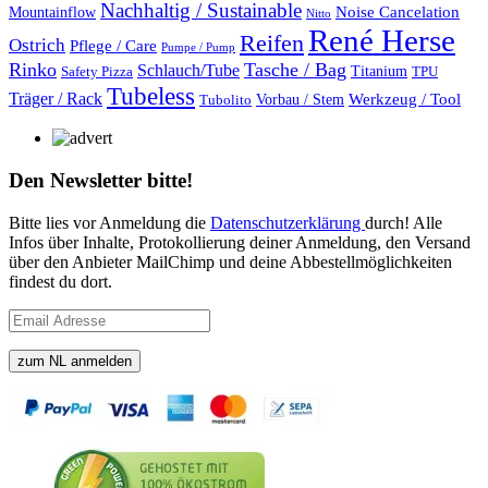
Nachhaltig / Sustainable
Mountainflow
Noise Cancelation
Nitto
René Herse
Reifen
Ostrich
Pflege / Care
Pumpe / Pump
Rinko
Tasche / Bag
Schlauch/Tube
Titanium
Safety Pizza
TPU
Tubeless
Träger / Rack
Vorbau / Stem
Werkzeug / Tool
Tubolito
Den Newsletter bitte!
Bitte lies vor Anmeldung die
Datenschutzerklärung
durch! Alle
Infos über Inhalte, Protokollierung deiner Anmeldung, den Versand
über den Anbieter MailChimp und deine Abbestellmöglichkeiten
findest du dort.