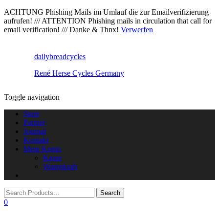
ACHTUNG Phishing Mails im Umlauf die zur Emailverifizierung
aufrufen! /// ATTENTION Phishing mails in circulation that call for
email verification! /// Danke & Thnx!
Verwerfen
dailybreadcycles
René Herse Cycles Germany
Toggle navigation
Store
Partner
Journal
Kontakt
Mein Konto
Kasse
Warenkorb
0