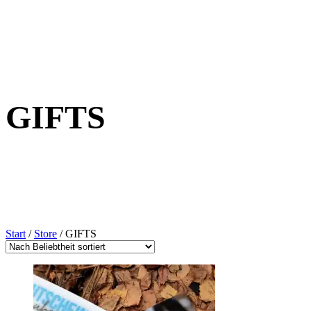
GIFTS
Start
/
Store
/ GIFTS