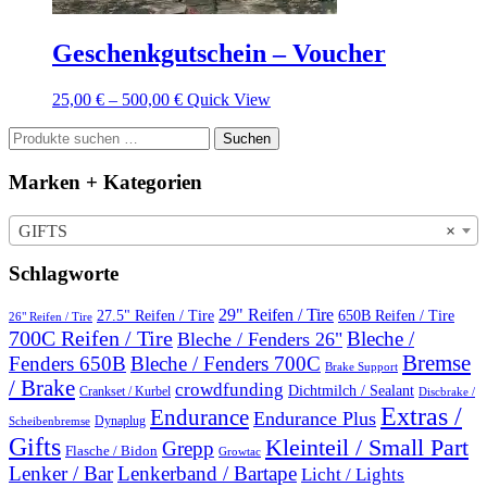
Geschenkgutschein – Voucher
25,00
€
–
500,00
€
Quick View
Suchen
Suchen
nach:
Marken + Kategorien
GIFTS
×
Schlagworte
29" Reifen / Tire
27.5" Reifen / Tire
650B Reifen / Tire
26" Reifen / Tire
700C Reifen / Tire
Bleche /
Bleche / Fenders 26"
Bremse
Fenders 650B
Bleche / Fenders 700C
Brake Support
/ Brake
crowdfunding
Dichtmilch / Sealant
Crankset / Kurbel
Discbrake /
Extras /
Endurance
Endurance Plus
Dynaplug
Scheibenbremse
Gifts
Kleinteil / Small Part
Grepp
Flasche / Bidon
Growtac
Lenker / Bar
Lenkerband / Bartape
Licht / Lights