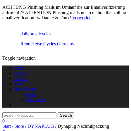
ACHTUNG Phishing Mails im Umlauf die zur Emailverifizierung
aufrufen! /// ATTENTION Phishing mails in circulation that call for
email verification! /// Danke & Thnx!
Verwerfen
dailybreadcycles
René Herse Cycles Germany
Toggle navigation
Store
Partner
Journal
Kontakt
Mein Konto
Kasse
Warenkorb
0
Start
/
Store
/
DYNAPLUG
/ Dynaplug Nachfüllpackung