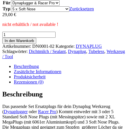
Für
Typ
Zurücksetzen
29,00
€
nicht erhältlich / not available !
Dynaplug
Nachfüllpackung
In den Warenkorb
Menge
Artikelnummer:
DN0001-02
Kategorie:
DYNAPLUG
Schlagwörter:
Dichtmilch / Sealant
,
Dynaplug
,
Tubeless
,
Werkzeug
/ Tool
Beschreibung
Zusätzliche Informationen
Produktsicherheit
Rezensionen (0)
Beschreibung
Das passende Set Ersatzplugs für dein Dynaplug Werkzeug
(
Dynaplugger
oder
Racer Pro
) Kommt entweder mit 3 oder 5
Standard Soft Nose Plugs (mit Messingspitze) sowie mit 2 XL
MegaPlugs (mit 6061er Aluminiumkopf) und 3 Soft Nose Plugs.
Die Megaplugs sind geeignet zum Stopfen größerer Löcher da sie