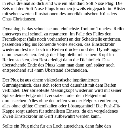
in etwa dreimal so dick sind wie ein Standard Soft Nose Plug. Die
Sets mit den Soft Nose Plugs kommen jeweils eingepackt im Blister
mit sehenswerten Illustrationen des amerikikanischen Künstlers
Chas Christiansen.
Dynaplug ist das schnellste und einfachste Tool um Tubeless Reifen
unterwegs mal schnell zu reparieren. Im Falle des Falles den
Fremdkörper (falls noch vorhanden) an der Schadstelle entfernen,
passenden Plug ins Rohrende vorne stecken, das Einsteckrohr
wiederum fest ins Loch im Reifen drücken und den DynaPlugger
dann herausziehen. fertig: der Plug bleibt mit seinem Kopf im
Reifen stecken, den Rest erledigt dann die Dichtmilch. Das
überstehende Ende des Plugs kann man dann ggf. später noch
entsprechend auf 4mm Überstand abschneiden.
Der Plug ist aus einem viskoelastische imprägniertem
Gummigemisch, dass sich sofort und dauerhaft mit dem Reifen
verbindet. Der abriebfeste Messingkopf wiederum wird mit seiner
Spitze deine Felge nicht zerkratzen oder dein Felgenband
durchstechen. Alles ohne den reifen von der Felge zu entfernen,
alles ohne giftige Chemikalien oder Lösungsmittel! Die Push-Fit-
Kappe sorgt zudem für schnellsten Einsatz, da ein vorgeladenes
Zweit-Einsteckrohr im Griff aufbewahrt werden kann.
Sollte ein Plug nicht für ein Loch ausreichen, dann falte den