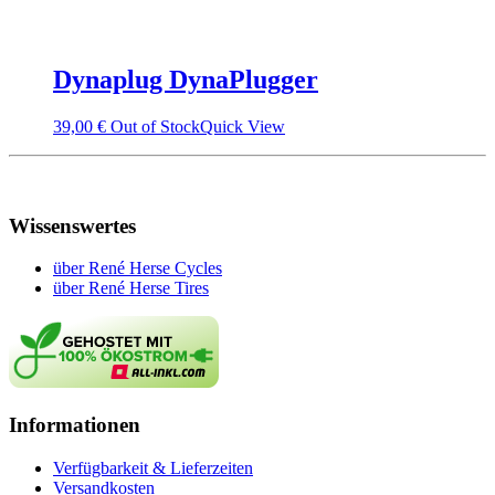
Dynaplug DynaPlugger
39,00
€
Out of Stock
Quick View
Wissenswertes
über René Herse Cycles
über René Herse Tires
Informationen
Verfügbarkeit & Lieferzeiten
Versandkosten