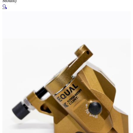
Mount)
🔍