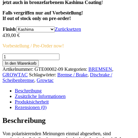
jetzt auch in bronzefarbenem Kashima Coating
!
Falls vergriffen nur auf Vorbestellung!
If out of stock only on pre-order!
Finish
Zurücksetzen
439,00
€
Vorbestellung / Pre-Order now!
Growtac
Equal
In den Warenkorb
Disc-
Artikelnummer:
GTE00002-09
Kategorien:
BREMSEN
,
Brakes
GROWTAC
Schlagwörter:
Bremse / Brake
,
Discbrake /
FM
Scheibenbremse
,
Growtac
(Flat
Mount)
Beschreibung
Menge
Zusätzliche Informationen
Produktsicherheit
Rezensionen (0)
Beschreibung
Von polarisierenden Meinungen einmal abgesehen, sind