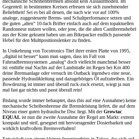
mechanische Scheibenbremsen absolut kein Auslaufmodell. Im
Gegenteil: in bestimmten Kreisen erfreuen sie sich zunehmender
Beliebtheit! Sei es bei all denen, die nach wie vor auf 100%
analoge, zuggesteuerte Brems- und Schaltperformance setzen und
die guten „alten“ 10-fach Brifter einfach auch auf dem topaktuellen
Randonneur nutzen wollen, oder jene, die die alten Cantibremshebel
aus der Kiste gekramt haben um am Bikepacker endlich passende
Hebel für den Multipositionslenker zu finden.
In Umkehrung von Tocotronics Titel ihrer ersten Platte von 1995,
„digital ist besser“ kann man sagen, dass im Fall von
Fahrradbremssystemen „analog“ doch vielleicht manchmal besser
ist: entlüfte mal Nachts auf der Landstraße im Regen bei Km 400
deine Bremsanlage oder versuch im Outback irgendwo eine neue,
passende Hydraulikleitung und dazugehöriges Öl aufzutreiben. Ein
Bowdenzug ist immer und überall ruck-zuck ersetzt, wiegt ja nun
mal fast gar nichts und passt überall rein!
Bislang wurde immer behauptet, dass (bis auf eine Ausnahme) keine
mechanische Scheibenbremse die Bremsleistung liefert, die auf dem
Niveau einer guten hydraulische Disc liegt. Mit der
Growtac
EQUAL
ist nun die zweite Ausnahme der Regel am Markt: extrem
kompakt und steif, gesegnet mit hervorragender Dosierbarkeit und
wirklich kraftvollem Bremsverhalten!
Entwickelt von einem kleinen Ingenieurbüro in Tokyo, das sich auf