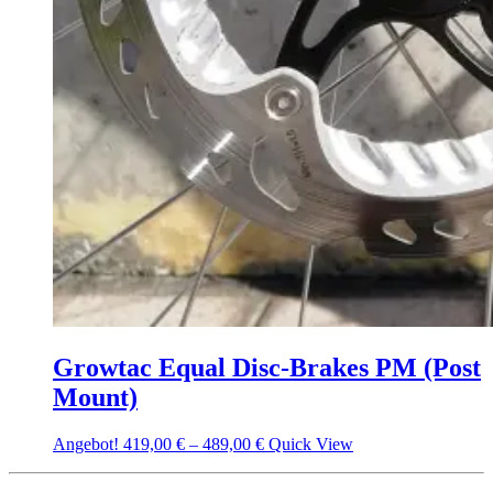
Growtac Equal Disc-Brakes PM (Post
Mount)
Angebot!
419,00
€
–
489,00
€
Quick View