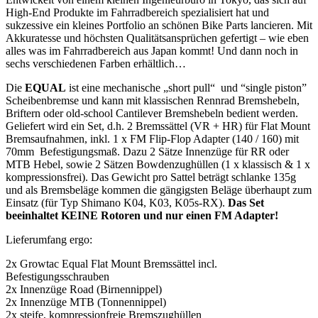
High-End Produkte im Fahrradbereich spezialisiert hat und
sukzessive ein kleines Portfolio an schönen Bike Parts lancieren. Mit
Akkuratesse und höchsten Qualitätsansprüchen gefertigt – wie eben
alles was im Fahrradbereich aus Japan kommt! Und dann noch in
sechs verschiedenen Farben erhältlich…
Die
EQUAL
ist eine mechanische „short pull“ und “single piston”
Scheibenbremse und kann mit klassischen Rennrad Bremshebeln,
Briftern oder old-school Cantilever Bremshebeln bedient werden.
Geliefert wird ein Set, d.h. 2 Bremssättel (VR + HR) für Flat Mount
Bremsaufnahmen, inkl. 1 x FM Flip-Flop Adapter (140 / 160) mit
70mm Befestigungsmaß. Dazu 2 Sätze Innenzüge für RR oder
MTB Hebel, sowie 2 Sätzen Bowdenzughüllen (1 x klassisch & 1 x
kompressionsfrei). Das Gewicht pro Sattel beträgt schlanke 135g
und als Bremsbeläge kommen die gängigsten Beläge überhaupt zum
Einsatz (für Typ Shimano K04, K03, K05s-RX).
Das Set
beeinhaltet KEINE Rotoren und nur einen FM Adapter!
Lieferumfang ergo:
2x Growtac Equal Flat Mount Bremssättel incl.
Befestigungsschrauben
2x Innenzüge Road (Birnennippel)
2x Innenzüge MTB (Tonnennippel)
2x steife, kompressionfreie Bremszughüllen