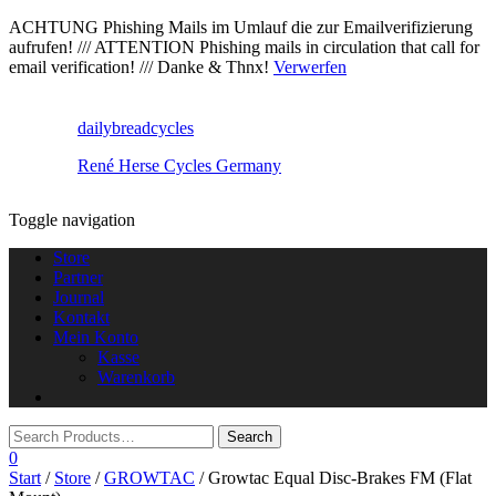
ACHTUNG Phishing Mails im Umlauf die zur Emailverifizierung
aufrufen! /// ATTENTION Phishing mails in circulation that call for
email verification! /// Danke & Thnx!
Verwerfen
dailybreadcycles
René Herse Cycles Germany
Toggle navigation
Store
Partner
Journal
Kontakt
Mein Konto
Kasse
Warenkorb
0
Start
/
Store
/
GROWTAC
/ Growtac Equal Disc-Brakes FM (Flat