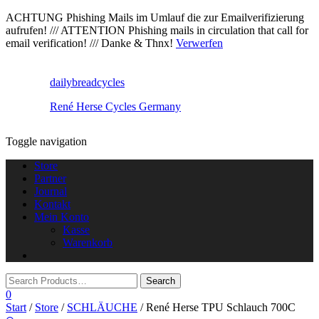
ACHTUNG Phishing Mails im Umlauf die zur Emailverifizierung
aufrufen! /// ATTENTION Phishing mails in circulation that call for
email verification! /// Danke & Thnx!
Verwerfen
dailybreadcycles
René Herse Cycles Germany
Toggle navigation
Store
Partner
Journal
Kontakt
Mein Konto
Kasse
Warenkorb
0
Start
/
Store
/
SCHLÄUCHE
/ René Herse TPU Schlauch 700C