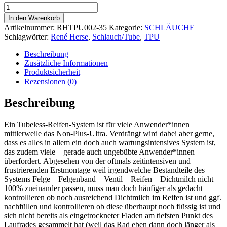
René
Herse
In den Warenkorb
TPU
Artikelnummer:
RHTPU002-35
Kategorie:
SCHLÄUCHE
Schlauch
Schlagwörter:
René Herse
,
Schlauch/Tube
,
TPU
700C
Menge
Beschreibung
Zusätzliche Informationen
Produktsicherheit
Rezensionen (0)
Beschreibung
Ein Tubeless-Reifen-System ist für viele Anwender*innen
mittlerweile das Non-Plus-Ultra. Verdrängt wird dabei aber gerne,
dass es alles in allem ein doch auch wartungsintensives System ist,
das zudem viele – gerade auch ungebübte Anwender*innen –
überfordert. Abgesehen von der oftmals zeitintensiven und
frustrierenden Erstmontage weil irgendwelche Bestandteile des
Systems Felge – Felgenband – Ventil – Reifen – Dichtmilch nicht
100% zueinander passen, muss man doch häufiger als gedacht
kontrollieren ob noch ausreichend Dichtmilch im Reifen ist und ggf.
nachfüllen und kontrollieren ob diese überhaupt noch flüssig ist und
sich nicht bereits als eingetrockneter Fladen am tiefsten Punkt des
Laufrades gesammelt hat (weil das Rad eben dann doch länger als