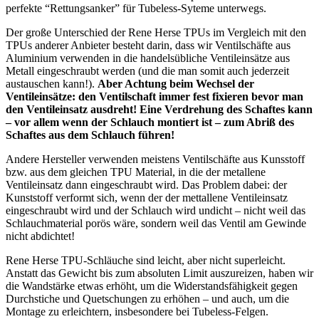
perfekte “Rettungsanker” für Tubeless-Syteme unterwegs.
Der große Unterschied der Rene Herse TPUs im Vergleich mit den
TPUs anderer Anbieter besteht darin, dass wir Ventilschäfte aus
Aluminium verwenden in die handelsübliche Ventileinsätze aus
Metall eingeschraubt werden (und die man somit auch jederzeit
austauschen kann!).
Aber Achtung beim Wechsel der
Ventileinsätze: den Ventilschaft immer fest fixieren bevor man
den Ventileinsatz ausdreht! Eine Verdrehung des Schaftes kann
– vor allem wenn der Schlauch montiert ist – zum Abriß des
Schaftes aus dem Schlauch führen!
Andere Hersteller verwenden meistens Ventilschäfte aus Kunsstoff
bzw. aus dem gleichen TPU Material, in die der metallene
Ventileinsatz dann eingeschraubt wird. Das Problem dabei: der
Kunststoff verformt sich, wenn der der mettallene Ventileinsatz
eingeschraubt wird und der Schlauch wird undicht – nicht weil das
Schlauchmaterial porös wäre, sondern weil das Ventil am Gewinde
nicht abdichtet!
Rene Herse TPU-Schläuche sind leicht, aber nicht superleicht.
Anstatt das Gewicht bis zum absoluten Limit auszureizen, haben wir
die Wandstärke etwas erhöht, um die Widerstandsfähigkeit gegen
Durchstiche und Quetschungen zu erhöhen – und auch, um die
Montage zu erleichtern, insbesondere bei Tubeless-Felgen.