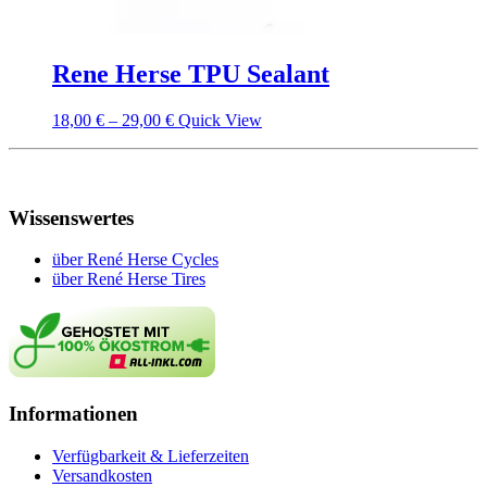
Rene Herse TPU Sealant
18,00
€
–
29,00
€
Quick View
Wissenswertes
über René Herse Cycles
über René Herse Tires
Informationen
Verfügbarkeit & Lieferzeiten
Versandkosten