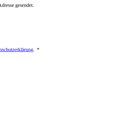
Adresse gesendet.
Erforderlich
nschutzerklärung
.
*