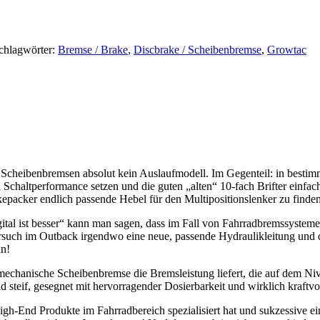
chlagwörter:
Bremse / Brake
,
Discbrake / Scheibenbremse
,
Growtac
heibenbremsen absolut kein Auslaufmodell. Im Gegenteil: in bestimmte
Schaltperformance setzen und die guten „alten“ 10-fach Brifter einfa
epacker endlich passende Hebel für den Multipositionslenker zu finden
gital ist besser“ kann man sagen, dass im Fall von Fahrradbremssysteme
such im Outback irgendwo eine neue, passende Hydraulikleitung und 
in!
echanische Scheibenbremse die Bremsleistung liefert, die auf dem Nive
steif, gesegnet mit hervorragender Dosierbarkeit und wirklich kraftv
gh-End Produkte im Fahrradbereich spezialisiert hat und sukzessive ein