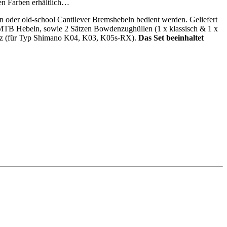
en Farben erhältlich…
n oder old-school Cantilever Bremshebeln bedient werden. Geliefert
 MTB Hebeln, sowie 2 Sätzen Bowdenzughüllen (1 x klassisch & 1 x
satz (für Typ Shimano K04, K03, K05s-RX).
Das Set beeinhaltet