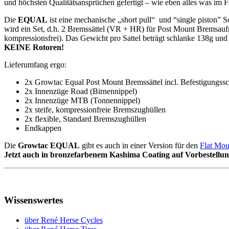
und höchsten Qualitätsansprüchen gefertigt – wie eben alles was im
Die
EQUAL
ist eine mechanische „short pull“ und “single piston” 
wird ein Set, d.h. 2 Bremssättel (VR + HR) für Post Mount Bremsau
kompressionsfrei). Das Gewicht pro Sattel beträgt schlanke 138g 
KEINE Rotoren!
Lieferumfang ergo:
2x Growtac Equal Post Mount Bremssättel incl. Befestigungss
2x Innenzüge Road (Birnennippel)
2x Innenzüge MTB (Tonnennippel)
2x steife, kompressionfreie Bremszughüllen
2x flexible, Standard Bremszughüllen
Endkappen
Die
Growtac EQUAL
gibt es auch in einer Version für den
Flat Mo
Jetzt auch in bronzefarbenem Kashima Coating auf Vorbestellun
Wissenswertes
über René Herse Cycles