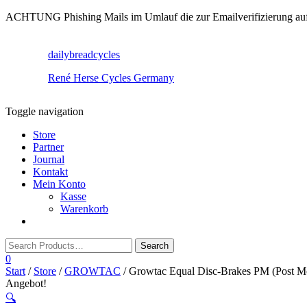
ACHTUNG Phishing Mails im Umlauf die zur Emailverifizierung aufruf
dailybreadcycles
René Herse Cycles Germany
Toggle navigation
Store
Partner
Journal
Kontakt
Mein Konto
Kasse
Warenkorb
0
Start
/
Store
/
GROWTAC
/ Growtac Equal Disc-Brakes PM (Post M
Angebot!
🔍