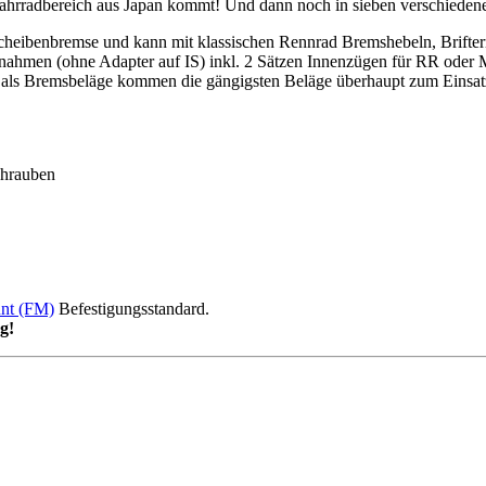
 Fahrradbereich aus Japan kommt! Und dann noch in sieben verschieden
Scheibenbremse und kann mit klassischen Rennrad Bremshebeln, Brifter
fnahmen (ohne Adapter auf IS) inkl. 2 Sätzen Innenzügen für RR oder
und als Bremsbeläge kommen die gängigsten Beläge überhaupt zum Ein
chrauben
unt (FM)
Befestigungsstandard.
g!