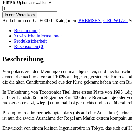
Finish
Growtac
Equal
In den Warenkorb
Disc-
Artikelnummer:
GTE00001
Kategorien:
BREMSEN
,
GROWTAC
S
Brakes
PM
Beschreibung
(Post
Zusätzliche Informationen
Mount)
Produktsicherheit
Menge
Rezensionen (0)
Beschreibung
Von polarisierenden Meinungen einmal abgesehen, sind mechanische Sc
denen, die nach wie vor auf 100% analoge, zuggesteuerte Brems- und 
die die alten Cantibremshebel aus der Kiste gekramt haben um am Bik
In Umkehrung von Tocotronics Titel ihrer ersten Platte von 1995, „di
auf der Landstraße im Regen bei Km 400 deine Bremsanlage oder ver
ruck-zuck ersetzt, wiegt ja nun mal fast gar nichts und passt überall re
Bislang wurde immer behauptet, dass (bis auf eine Ausnahme) keine m
ist nun die zweite Ausnahme der Regel am Markt: extrem kompakt und 
Entwickelt von einem kleinen Ingenieurbüro in Tokyo, das sich auf Hi