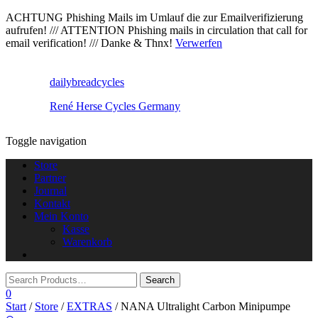
ACHTUNG Phishing Mails im Umlauf die zur Emailverifizierung
aufrufen! /// ATTENTION Phishing mails in circulation that call for
email verification! /// Danke & Thnx!
Verwerfen
dailybreadcycles
René Herse Cycles Germany
Toggle navigation
Store
Partner
Journal
Kontakt
Mein Konto
Kasse
Warenkorb
0
Start
/
Store
/
EXTRAS
/ NANA Ultralight Carbon Minipumpe