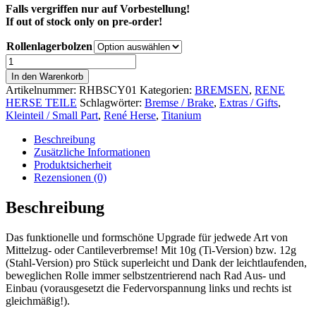
Falls vergriffen nur auf Vorbestellung!
If out of stock only on pre-order!
Rollenlagerbolzen
René
Herse
In den Warenkorb
Brems-
Artikelnummer:
RHBSCY01
Kategorien:
BREMSEN
,
RENE
Querzugträger
HERSE TEILE
Schlagwörter:
Bremse / Brake
,
Extras / Gifts
,
Menge
Kleinteil / Small Part
,
René Herse
,
Titanium
Beschreibung
Zusätzliche Informationen
Produktsicherheit
Rezensionen (0)
Beschreibung
Das funktionelle und formschöne Upgrade für jedwede Art von
Mittelzug- oder Cantileverbremse! Mit 10g (Ti-Version) bzw. 12g
(Stahl-Version) pro Stück superleicht und Dank der leichtlaufenden,
beweglichen Rolle immer selbstzentrierend nach Rad Aus- und
Einbau (vorausgesetzt die Federvorspannung links und rechts ist
gleichmäßig!).