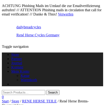
ACHTUNG Phishing Mails im Umlauf die zur Emailverifizierung
aufrufen! /// ATTENTION Phishing mails in circulation that call for
email verification! /// Danke & Thnx!
Verwerfen
dailybreadcycles
René Herse Cycles Germany
Toggle navigation
Store
Partner
Journal
Kontakt
Mein Konto
Kasse
Warenkorb
0
Start
/
Store
/
RENE HERSE TEILE
/ René Herse Brems-