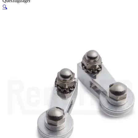
Querzugträger
🔍