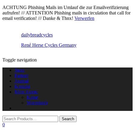
ACHTUNG Phishing Mails im Umlauf die zur Emailverifizierung
aufrufen! /// ATTENTION Phishing mails in circulation that call for
email verification! /// Danke & Thnx!
Verwerfen
dailybreadcycles
René Herse Cycles Germany
Toggle navigation
Store
Partner
Journal
Kontakt
Mein Konto
Kasse
Warenkorb
0