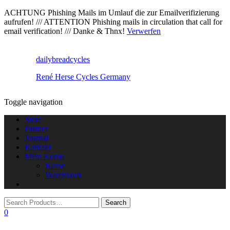
ACHTUNG Phishing Mails im Umlauf die zur Emailverifizierung
aufrufen! /// ATTENTION Phishing mails in circulation that call for
email verification! /// Danke & Thnx!
Verwerfen
dailybreadcycles
René Herse Cycles Germany
Toggle navigation
Store
Partner
Journal
Kontakt
Mein Konto
Kasse
Warenkorb
0