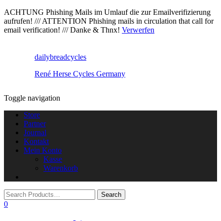
ACHTUNG Phishing Mails im Umlauf die zur Emailverifizierung
aufrufen! /// ATTENTION Phishing mails in circulation that call for
email verification! /// Danke & Thnx!
Verwerfen
dailybreadcycles
René Herse Cycles Germany
Toggle navigation
Store
Partner
Journal
Kontakt
Mein Konto
Kasse
Warenkorb
0