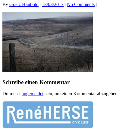
By
Goetz Haubold
|
18/03/2017
|
No Comments
|
Schreibe einen Kommentar
Du musst
angemeldet
sein, um einen Kommentar abzugeben.