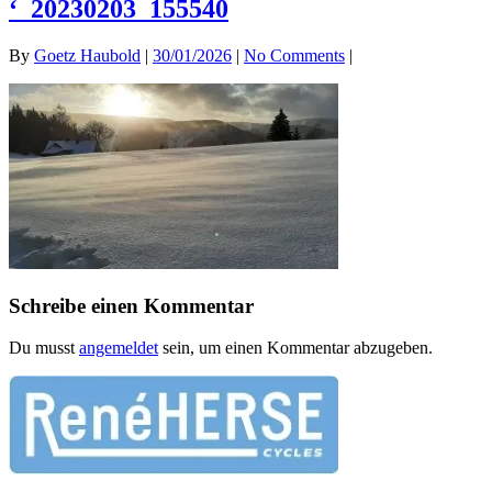
‘_20230203_155540
By
Goetz Haubold
|
30/01/2026
|
No Comments
|
Schreibe einen Kommentar
Du musst
angemeldet
sein, um einen Kommentar abzugeben.