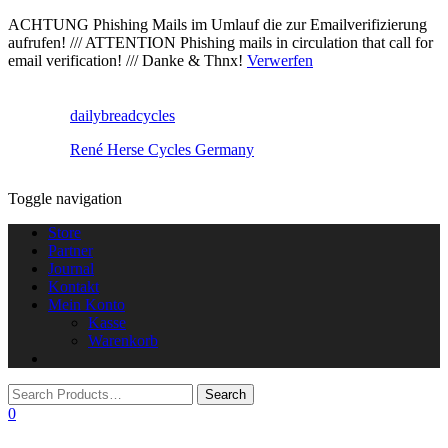
ACHTUNG Phishing Mails im Umlauf die zur Emailverifizierung
aufrufen! /// ATTENTION Phishing mails in circulation that call for
email verification! /// Danke & Thnx!
Verwerfen
dailybreadcycles
René Herse Cycles Germany
Toggle navigation
Store
Partner
Journal
Kontakt
Mein Konto
Kasse
Warenkorb
0