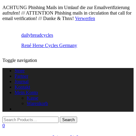
ACHTUNG Phishing Mails im Umlauf die zur Emailverifizierung
aufrufen! /// ATTENTION Phishing mails in circulation that call for
email verification! /// Danke & Thnx!
Verwerfen
dailybreadcycles
René Herse Cycles Germany
Toggle navigation
Store
Partner
Journal
Kontakt
Mein Konto
Kasse
Warenkorb
0