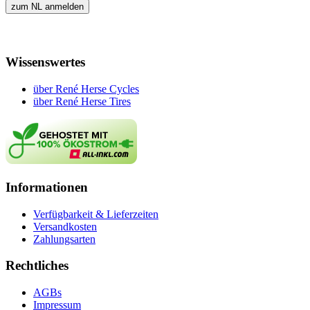
Wissenswertes
über René Herse Cycles
über René Herse Tires
Informationen
Verfügbarkeit & Lieferzeiten
Versandkosten
Zahlungsarten
Rechtliches
AGBs
Impressum