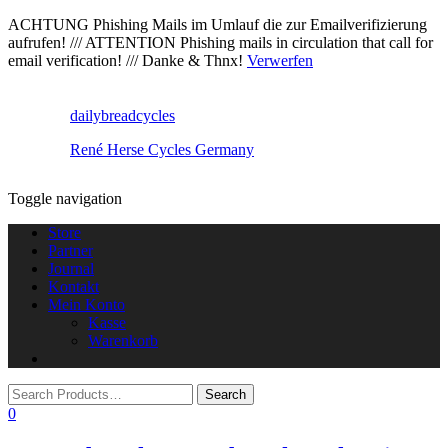
ACHTUNG Phishing Mails im Umlauf die zur Emailverifizierung
aufrufen! /// ATTENTION Phishing mails in circulation that call for
email verification! /// Danke & Thnx!
Verwerfen
dailybreadcycles
René Herse Cycles Germany
Toggle navigation
Store
Partner
Journal
Kontakt
Mein Konto
Kasse
Warenkorb
0