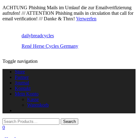
ACHTUNG Phishing Mails im Umlauf die zur Emailverifizierung
aufrufen! /// ATTENTION Phishing mails in circulation that call for
email verification! /// Danke & Thnx!
Verwerfen
dailybreadcycles
René Herse Cycles Germany
Toggle navigation
Store
Partner
Journal
Kontakt
Mein Konto
Kasse
Warenkorb
0