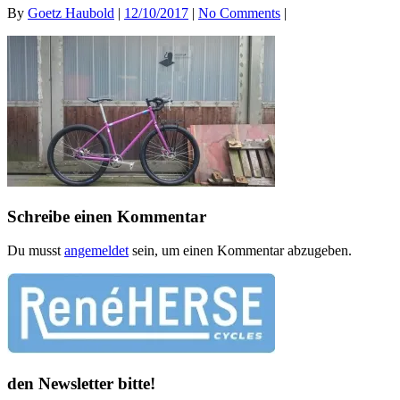
By
Goetz Haubold
|
12/10/2017
|
No Comments
|
Schreibe einen Kommentar
Du musst
angemeldet
sein, um einen Kommentar abzugeben.
den Newsletter bitte!