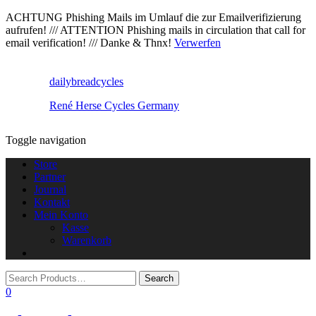
ACHTUNG Phishing Mails im Umlauf die zur Emailverifizierung
aufrufen! /// ATTENTION Phishing mails in circulation that call for
email verification! /// Danke & Thnx!
Verwerfen
dailybreadcycles
René Herse Cycles Germany
Toggle navigation
Store
Partner
Journal
Kontakt
Mein Konto
Kasse
Warenkorb
0