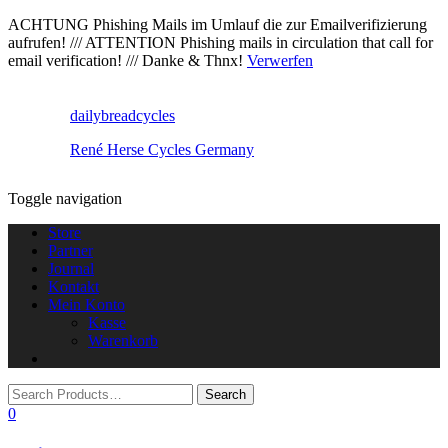
ACHTUNG Phishing Mails im Umlauf die zur Emailverifizierung
aufrufen! /// ATTENTION Phishing mails in circulation that call for
email verification! /// Danke & Thnx!
Verwerfen
dailybreadcycles
René Herse Cycles Germany
Toggle navigation
Store
Partner
Journal
Kontakt
Mein Konto
Kasse
Warenkorb
0