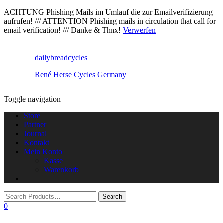
ACHTUNG Phishing Mails im Umlauf die zur Emailverifizierung
aufrufen! /// ATTENTION Phishing mails in circulation that call for
email verification! /// Danke & Thnx!
Verwerfen
dailybreadcycles
René Herse Cycles Germany
Toggle navigation
Store
Partner
Journal
Kontakt
Mein Konto
Kasse
Warenkorb
0