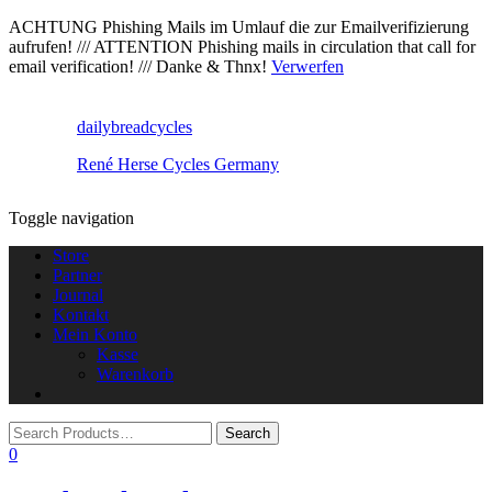
ACHTUNG Phishing Mails im Umlauf die zur Emailverifizierung
aufrufen! /// ATTENTION Phishing mails in circulation that call for
email verification! /// Danke & Thnx!
Verwerfen
dailybreadcycles
René Herse Cycles Germany
Toggle navigation
Store
Partner
Journal
Kontakt
Mein Konto
Kasse
Warenkorb
0