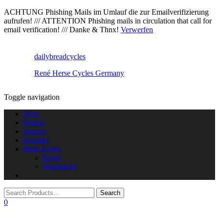
ACHTUNG Phishing Mails im Umlauf die zur Emailverifizierung
aufrufen! /// ATTENTION Phishing mails in circulation that call for
email verification! /// Danke & Thnx!
Verwerfen
dailybreadcycles
René Herse Cycles Germany
Toggle navigation
Store
Partner
Journal
Kontakt
Mein Konto
Kasse
Warenkorb
0