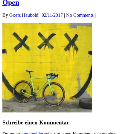
Open
By
Goetz Haubold
|
02/11/2017
|
No Comments
|
Schreibe einen Kommentar
Du musst
angemeldet
sein, um einen Kommentar abzugeben.