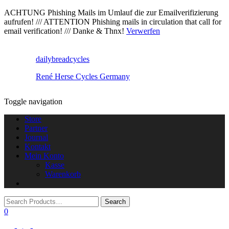
ACHTUNG Phishing Mails im Umlauf die zur Emailverifizierung
aufrufen! /// ATTENTION Phishing mails in circulation that call for
email verification! /// Danke & Thnx!
Verwerfen
dailybreadcycles
René Herse Cycles Germany
Toggle navigation
Store
Partner
Journal
Kontakt
Mein Konto
Kasse
Warenkorb
0