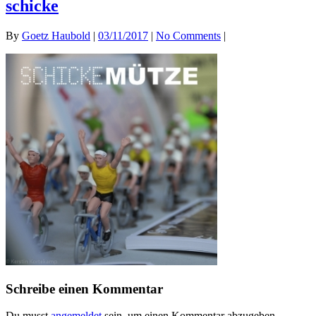
schicke
By
Goetz Haubold
|
03/11/2017
|
No Comments
|
Schreibe einen Kommentar
Du musst
angemeldet
sein, um einen Kommentar abzugeben.