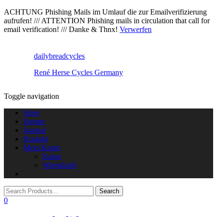
ACHTUNG Phishing Mails im Umlauf die zur Emailverifizierung
aufrufen! /// ATTENTION Phishing mails in circulation that call for
email verification! /// Danke & Thnx!
Verwerfen
dailybreadcycles
René Herse Cycles Germany
Toggle navigation
Store
Partner
Journal
Kontakt
Mein Konto
Kasse
Warenkorb
0