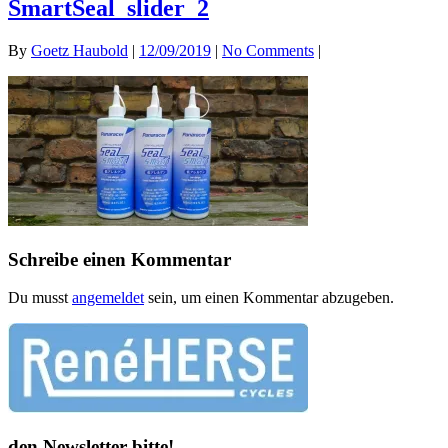
SmartSeal_slider_2
By
Goetz Haubold
|
12/09/2019
|
No Comments
|
Schreibe einen Kommentar
Du musst
angemeldet
sein, um einen Kommentar abzugeben.
den Newsletter bitte!