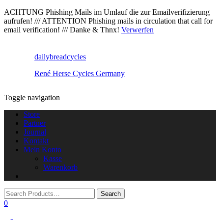
ACHTUNG Phishing Mails im Umlauf die zur Emailverifizierung
aufrufen! /// ATTENTION Phishing mails in circulation that call for
email verification! /// Danke & Thnx!
Verwerfen
dailybreadcycles
René Herse Cycles Germany
Toggle navigation
Store
Partner
Journal
Kontakt
Mein Konto
Kasse
Warenkorb
0