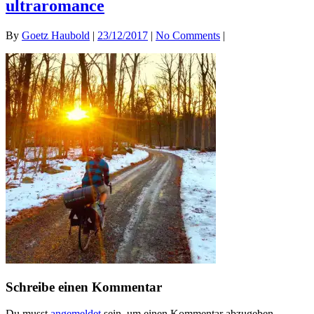
ultraromance
By
Goetz Haubold
|
23/12/2017
|
No Comments
|
Schreibe einen Kommentar
Du musst
angemeldet
sein, um einen Kommentar abzugeben.