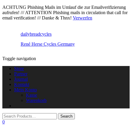
ACHTUNG Phishing Mails im Umlauf die zur Emailverifizierung
aufrufen! /// ATTENTION Phishing mails in circulation that call for
email verification! /// Danke & Thnx!
Verwerfen
dailybreadcycles
René Herse Cycles Germany
Toggle navigation
Store
Partner
Journal
Kontakt
Mein Konto
Kasse
Warenkorb
0