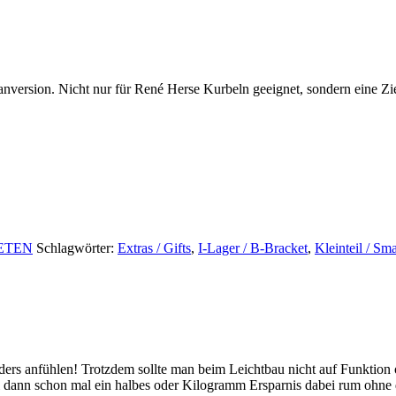
nversion. Nicht nur für René Herse Kurbeln geeignet, sondern eine Zie
ETEN
Schlagwörter:
Extras / Gifts
,
I-Lager / B-Bracket
,
Kleinteil / Sma
ders anfühlen! Trotzdem sollte man beim Leichtbau nicht auf Funktion o
nn schon mal ein halbes oder Kilogramm Ersparnis dabei rum ohne da