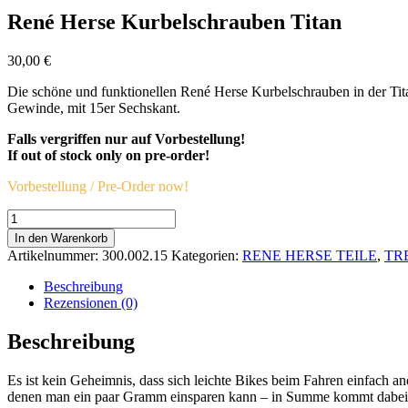
René Herse Kurbelschrauben Titan
30,00
€
Die schöne und funktionellen René Herse Kurbelschrauben in der Tita
Gewinde, mit 15er Sechskant.
Falls vergriffen nur auf Vorbestellung!
If out of stock only on pre-order!
Vorbestellung / Pre-Order now!
René
Herse
In den Warenkorb
Kurbelschrauben
Artikelnummer:
300.002.15
Kategorien:
RENE HERSE TEILE
,
TR
Titan
Menge
Beschreibung
Rezensionen (0)
Beschreibung
Es ist kein Geheimnis, dass sich leichte Bikes beim Fahren einfach an
denen man ein paar Gramm einsparen kann – in Summe kommt dabei da