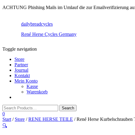
ACHTUNG Phishing Mails im Umlauf die zur Emailverifizierung aufruf
dailybreadcycles
René Herse Cycles Germany
Toggle navigation
Store
Partner
Journal
Kontakt
Mein Konto
Kasse
Warenkorb
0
Start
/
Store
/
RENE HERSE TEILE
/ René Herse Kurbelschrauben 
🔍