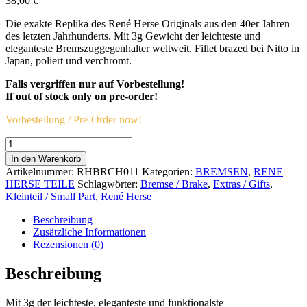
38,00
€
Die exakte Replika des René Herse Originals aus den 40er Jahren
des letzten Jahrhunderts. Mit 3g Gewicht der leichteste und
eleganteste Bremszuggegenhalter weltweit. Fillet brazed bei Nitto in
Japan, poliert und verchromt.
Falls vergriffen nur auf Vorbestellung!
If out of stock only on pre-order!
Vorbestellung / Pre-Order now!
René
Herse
In den Warenkorb
Rear
Artikelnummer:
RHBRCH011
Kategorien:
BREMSEN
,
RENE
Cable
HERSE TEILE
Schlagwörter:
Bremse / Brake
,
Extras / Gifts
,
Hanger
Kleinteil / Small Part
,
René Herse
Menge
Beschreibung
Zusätzliche Informationen
Rezensionen (0)
Beschreibung
Mit 3g der leichteste, eleganteste und funktionalste