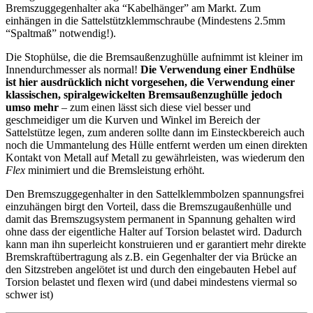
Bremszuggegenhalter aka “Kabelhänger” am Markt. Zum
einhängen in die Sattelstützklemmschraube (Mindestens 2.5mm
“Spaltmaß” notwendig!).
Die Stophülse, die die Bremsaußenzughülle aufnimmt ist kleiner im
Innendurchmesser als normal!
Die Verwendung einer Endhülse
ist hier ausdrücklich nicht vorgesehen, die Verwendung einer
klassischen, spiralgewickelten Bremsaußenzughülle jedoch
umso mehr
– zum einen lässt sich diese viel besser und
geschmeidiger um die Kurven und Winkel im Bereich der
Sattelstütze legen, zum anderen sollte dann im Einsteckbereich auch
noch die Ummantelung des Hülle entfernt werden um einen direkten
Kontakt von Metall auf Metall zu gewährleisten, was wiederum den
Flex
minimiert und die Bremsleistung erhöht.
Den Bremszuggegenhalter in den Sattelklemmbolzen spannungsfrei
einzuhängen birgt den Vorteil, dass die Bremszugaußenhülle und
damit das Bremszugsystem permanent in Spannung gehalten wird
ohne dass der eigentliche Halter auf Torsion belastet wird. Dadurch
kann man ihn superleicht konstruieren und er garantiert mehr direkte
Bremskraftübertragung als z.B. ein Gegenhalter der via Brücke an
den Sitzstreben angelötet ist und durch den eingebauten Hebel auf
Torsion belastet und flexen wird (und dabei mindestens viermal so
schwer ist)