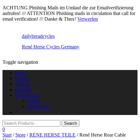
ACHTUNG Phishing Mails im Umlauf die zur Emailverifizierung
aufrufen! /// ATTENTION Phishing mails in circulation that call for
email verification! /// Danke & Thnx!
Verwerfen
dailybreadcycles
René Herse Cycles Germany
Toggle navigation
Store
Partner
Journal
Kontakt
Mein Konto
Kasse
Warenkorb
0
Start
/
Store
/
RENE HERSE TEILE
/ René Herse Rear Cable