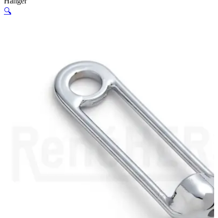
Hanger
🔍