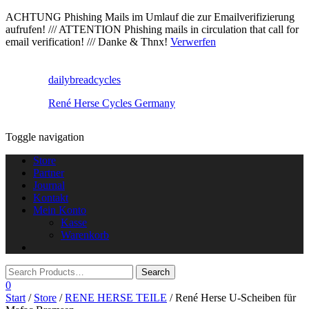
ACHTUNG Phishing Mails im Umlauf die zur Emailverifizierung
aufrufen! /// ATTENTION Phishing mails in circulation that call for
email verification! /// Danke & Thnx!
Verwerfen
dailybreadcycles
René Herse Cycles Germany
Toggle navigation
Store
Partner
Journal
Kontakt
Mein Konto
Kasse
Warenkorb
0
Start
/
Store
/
RENE HERSE TEILE
/ René Herse U-Scheiben für