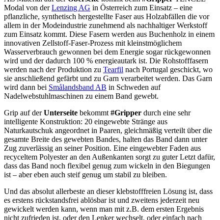
Modal von der
Lenzing AG
in Österreich zum Einsatz – eine
pflanzliche, synthetisch hergestellte Faser aus Holzabfällen die vor
allem in der Modeindustrie zunehmend als nachhaltiger Werkstoff
zum Einsatz kommt. Diese Fasern werden aus Buchenholz in einem
innovativen Zellstoff-Faser-Prozess mit kleinstmöglichem
Wasserverbrauch gewonnen bei dem Energie sogar rückgewonnen
wird und der dadurch 100 % energieautark ist. Die Rohstofffasern
werden nach der Produktion zu
Tearfil
nach Portugal geschickt, wo
sie anschließend gefärbt und zu Garn verarbeitet werden. Das Garn
wird dann bei
Smålandsband AB
in Schweden auf
Nadelwebstuhlmaschinen zu einem Band gewebt.
Grip auf der
Unterseite
bekommt
#Gripper
durch eine sehr
intelligente Konstruktion: 20 eingewebte Stränge aus
Naturkautschuk angeordnet in Paaren, gleichmäßig verteilt über die
gesamte Breite des gewebten Bandes, halten das Band dann unter
Zug zuverlässig an seiner Position. Eine eingewebter Faden aus
recyceltem Polyester an den Außenkanten sorgt zu guter Letzt dafür,
dass das Band noch flexibel genug zum wickeln in den Biegungen
ist – aber eben auch steif genug um stabil zu bleiben.
Und das absolut allerbeste an dieser klebstofffreien Lösung ist, dass
es erstens rückstandsfrei ablösbar ist und zweitens jederzeit neu
gewickelt werden kann, wenn man mit z.B. dem ersten Ergebnis
nicht zufrieden ist, oder den Lenker wechselt, oder einfach nach