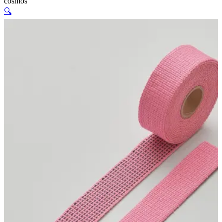
cosmos
🔍