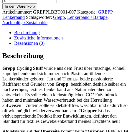
Lenkerband
In den Warenkorb
pink
Artikelnummer:
GREPPLBBT001-007
Kategorie:
GREPP
cosmos
Lenkerband
Schlagwörter:
Grepp
,
Lenkerband / Bartape
,
Menge
Nachhaltig / Sustainable
Beschreibung
Zusätzliche Informationen
Rezensionen (0)
Beschreibung
Grepp Cycling Stuff
wurde aus dem Frust über rutschige, schnell
kaputtgehende und sich immer nach Plastik anfühlende
Lenkerbänder geboren. Jan und Thomas, beide passionierte
Radfahrer und Gründer von
Grepp
, beschloßen deshalb selber ein
hochwertiges, textiles Lenkerband aus Naturmaterialien zu
entwickeln. Es sollte einen kleinstmöglichen CO² Fußabdruck
haben und minimalen Wasserverbrauch bei der Herstellung
aufweisen – zudem sollte es klebstofffrei, waschbar und dadurch so
oft wie möglich wiederverwendbar sein.
#Gripper
ist das
vielversprechende Produkt ihrer Entwicklungen, definiert den
Standard für textiles Gewebelenkerband meines Erachtens neu!
Als Material auf der
Oberseite
kommt beim
#Gripper
TENCEL™