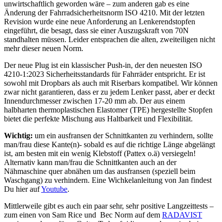
unwirtschaftlich geworden wäre – zum anderen gab es eine
Änderung der Fahrradsicherheitsnorm ISO 4210. Mit der letzten
Revision wurde eine neue Anforderung an Lenkerendstopfen
eingeführt, die besagt, dass sie einer Auszugskraft von 70N
standhalten müssen. Leider entsprachen die alten, zweiteiligen nicht
mehr dieser neuen Norm.
Der neue Plug ist ein klassischer Push-in, der den neuesten ISO
4210-1:2023 Sicherheitsstandards für Fahrräder entspricht. Er ist
sowohl mit Dropbars als auch mit Riserbars kompatibel. Wir können
zwar nicht garantieren, dass er zu jedem Lenker passt, aber er deckt
Innendurchmesser zwischen 17-20 mm ab. Der aus einem
halbharten thermoplastischen Elastomer (TPE) hergestellte Stopfen
bietet die perfekte Mischung aus Haltbarkeit und Flexibilität.
Wichtig:
um ein ausfransen der Schnittkanten zu verhindern, sollte
man/frau diese Kante(n)- sobald es auf die richtige Länge abgelängt
ist, am besten mit ein wenig Klebstoff (Pattex o.ä) versiegeln!
Alternativ kann man/frau die Schnittkanten auch an der
Nähmaschine quer abnähen um das ausfransen (speziell beim
Waschgang) zu verhindern. Eine Wichkelanleitung von Jan findest
Du hier auf
Youtube
.
Mittlerweile gibt es auch ein paar sehr, sehr positive Langzeittests –
zum einen von Sam Rice und Bec Norm auf dem
RADAVIST