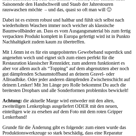
Saisonende den Handschweiß und Staub der Jahrestouren
rauswaschen möchte – und das, quasi so oft man will 🙂
Dabei ist es extrem robust und haltbar und fühlt sich selbst nach
wiederholtem Waschen immer noch weicher als klassische
Baumwollbänder an. Dass es vom Ausgangsmaterial bis zum fertig
verpackten Produkt komplett in Europa gefertigt wird ist in Punkto
Nachhaltigkeit zudem kaum zu übertreffen.
Mit 1.6mm ist es für ein ungepolstertes Gewebeband superdick und
angenehm weich und eignet sich zum einen perfekt für die
Restauration klassischer Rennräder, zum anderen funktioniert es
aber vor allem auch als “Topping” auf dem abgenutzten aber noch
gut dämpfenden Schaumstoffband an deinem Gravel- oder
Allroadbike. Oder jeder anderen dämpfenden Zwischenschicht auf
deinem Lenker! Mit 3m Länge pro Rolle bekommst Du auch die
breitesten Dropbars und alle Sonderformen problemlos bewickelt!
Achtung:
die aktuelle Marge wird entweder mit den alten,
zweiteiligen Lenkerplugs ausgeliefert ODER mit den neuen,
einteiligen wie zu ersehen auf dem Foto mit dem roten Gripper
Lenkerband!
Grunde für die Änderung gibt es folgende: zum einen wurde das
Produktionswerkzeuge so stark beschädig, dass eine Reparatur