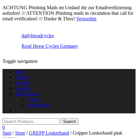
ACHTUNG Phishing Mails im Umlauf die zur Emailverifizierung
aufrufen! /// ATTENTION Phishing mails in circulation that call for
email verification! /// Danke & Thnx!
Verwerfen
dailybreadcycles
René Herse Cycles Germany
Toggle navigation
Store
Partner
Journal
Kontakt
Mein Konto
Kasse
Warenkorb
0
Start
/
Store
/
GREPP Lenkerband
/ Gripper Lenkerband pink