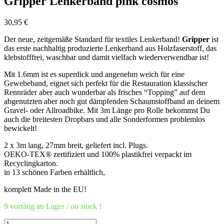
Gripper Lenkerband pink cosmos
30,95
€
Der neue, zeitgemäße Standard für textiles Lenkerband!
Gripper
ist
das erste nachhaltig produzierte Lenkerband aus Holzfaserstoff, das
klebstofffrei, waschbar und damit vielfach wiederverwendbar ist!
Mit 1.6mm ist es superdick und angenehm weich für eine
Gewebeband, eignet sich perfekt für die Restauration klassischer
Rennräder aber auch wunderbar als frisches “Topping” auf dem
abgenutzten aber noch gut dämpfenden Schaumstoffband an deinem
Gravel- oder Allroadbike. Mit 3m Länge pro Rolle bekommst Du
auch die breitesten Dropbars und alle Sonderformen problemlos
bewickelt!
2 x 3m lang, 27mm breit, geliefert incl. Plugs.
OEKO-TEX® zertifiziert und 100% plastikfrei verpackt im
Recyclingkarton.
in 13 schönen Farben erhältlich,
komplett Made in the EU!
9 vorrätig an Lager / on stock !
Gripper