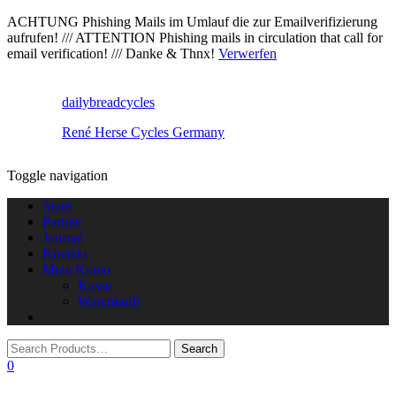
ACHTUNG Phishing Mails im Umlauf die zur Emailverifizierung
aufrufen! /// ATTENTION Phishing mails in circulation that call for
email verification! /// Danke & Thnx!
Verwerfen
dailybreadcycles
René Herse Cycles Germany
Toggle navigation
Store
Partner
Journal
Kontakt
Mein Konto
Kasse
Warenkorb
0