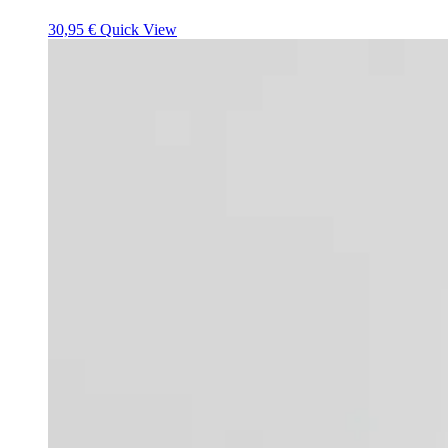
30,95
€
Quick View