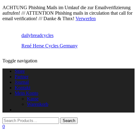
ACHTUNG Phishing Mails im Umlauf die zur Emailverifizierung
aufrufen! /// ATTENTION Phishing mails in circulation that call for
email verification! /// Danke & Thnx!
Verwerfen
dailybreadcycles
René Herse Cycles Germany
Toggle navigation
Store
Partner
Journal
Kontakt
Mein Konto
Kasse
Warenkorb
0