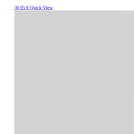
30,95
€
Quick View