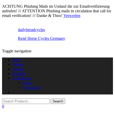
ACHTUNG Phishing Mails im Umlauf die zur Emailverifizierung
aufrufen! /// ATTENTION Phishing mails in circulation that call for
email verification! /// Danke & Thnx!
Verwerfen
dailybreadcycles
René Herse Cycles Germany
Toggle navigation
Store
Partner
Journal
Kontakt
Mein Konto
Kasse
Warenkorb
0