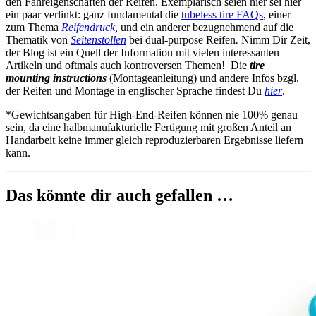
den Fahreigenschaften der Reifen. Exemplarisch seien hier sei hier
ein paar verlinkt: ganz fundamental die
tubeless tire FAQs
, einer
zum Thema
Reifendruck
,
und ein anderer bezugnehmend auf die
Thematik von
Seitenstollen
bei dual-purpose Reifen
.
Nimm Dir Zeit,
der Blog ist ein Quell der Information mit vielen interessanten
Artikeln und oftmals auch kontroversen Themen! Die
tire
mounting instructions
(Montageanleitung) und andere Infos bzgl.
der Reifen und Montage in englischer Sprache findest Du
hier
.
*Gewichtsangaben für High-End-Reifen können nie 100% genau
sein, da eine halbmanufakturielle Fertigung mit großen Anteil an
Handarbeit keine immer gleich reproduzierbaren Ergebnisse liefern
kann.
Das könnte dir auch gefallen …