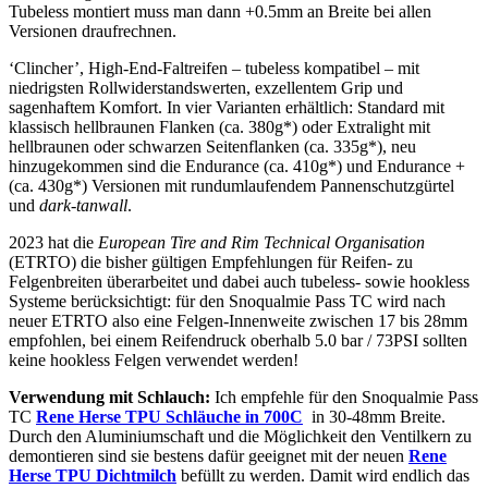
Tubeless montiert muss man dann +0.5mm an Breite bei allen
Versionen draufrechnen.
‘Clincher’, High-End-Faltreifen – tubeless kompatibel – mit
niedrigsten Rollwiderstandswerten, exzellentem Grip und
sagenhaftem Komfort. In vier Varianten erhältlich: Standard mit
klassisch hellbraunen Flanken (ca. 380g*) oder Extralight mit
hellbraunen oder schwarzen Seitenflanken (ca. 335g*), neu
hinzugekommen sind die Endurance (ca. 410g*) und Endurance +
(ca. 430g*) Versionen mit rundumlaufendem Pannenschutzgürtel
und
dark-tanwall
.
2023 hat die
European Tire and Rim Technical Organisation
(ETRTO) die bisher gültigen Empfehlungen für Reifen- zu
Felgenbreiten überarbeitet und dabei auch tubeless- sowie hookless
Systeme berücksichtigt: für den Snoqualmie Pass TC wird nach
neuer ETRTO also eine Felgen-Innenweite zwischen 17 bis 28mm
empfohlen, bei einem Reifendruck oberhalb 5.0 bar / 73PSI sollten
keine hookless Felgen verwendet werden!
Verwendung mit Schlauch:
Ich empfehle für den Snoqualmie Pass
TC
Rene Herse TPU
Schläuche in 700C
in 30-48mm Breite.
Durch den Aluminiumschaft und die Möglichkeit den Ventilkern zu
demontieren sind sie bestens dafür geeignet mit der neuen
Rene
Herse TPU Dichtmilch
befüllt zu werden. Damit wird endlich das