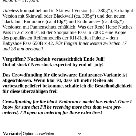
90,00
€
–
117,00
€
Tubeless
kompatibel und in Skinwall Version (ca. 380g*), Extralight
Version mit Skinwall oder Blackwall (ca. 335g*) und den neuen
“dark-tan” Endurance (ca. 410g*) und Endurance+ (ca. 430g*)
Versionen mit Pannenschutz erhältlich. Was der René Herse Naches
Pass in 26″ Zoll ist, ist der Snoqualmie Pass in 700C: eine Kopie
des populärsten Reifenmodells der RH-Reifen Palette – dem
Babyshoe Pass 650B x 42.
Für Felgen-Innenweiten zwischen 17
und 28 mm geeignet!
Vergriffen? Nachschub voraussichtlich Ende Juli!
Out of stock? New stock expected by end of july!
Das Crowdfunding für die schwarze Endurance-Variante ist
abgeschlossen. Wenn klar ist, dass ich mehr Reifen als
vorbestellt geliefert bekomme, schalte ich die Bestellmöglichkeit
für diese überzähligen frei!
Crowdfunding for the black Endurance model has ended. Once I
know for sure that I’ll be receiving more tires than were pre-
ordered, I’ll open up ordering for those extra tires!
Variante