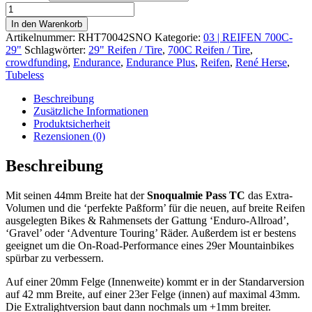
Snoqualmie
Pass
In den Warenkorb
TC
Artikelnummer:
RHT70042SNO
Kategorie:
03 | REIFEN 700C-
700C
29"
Schlagwörter:
29" Reifen / Tire
,
700C Reifen / Tire
,
x
crowdfunding
,
Endurance
,
Endurance Plus
,
Reifen
,
René Herse
,
44
Tubeless
Menge
Beschreibung
Zusätzliche Informationen
Produktsicherheit
Rezensionen (0)
Beschreibung
Mit seinen 44mm Breite hat der
Snoqualmie Pass TC
das Extra-
Volumen und die ‘perfekte Paßform’ für die neuen, auf breite Reifen
ausgelegten Bikes & Rahmensets der Gattung ‘Enduro-Allroad’,
‘Gravel’ oder ‘Adventure Touring’ Räder. Außerdem ist er bestens
geeignet um die On-Road-Performance eines 29er Mountainbikes
spürbar zu verbessern.
Auf einer 20mm Felge (Innenweite) kommt er in der Standarversion
auf 42 mm Breite, auf einer 23er Felge (innen) auf maximal 43mm.
Die Extralightversion baut dann nochmals um +1mm breiter.