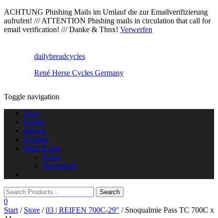
ACHTUNG Phishing Mails im Umlauf die zur Emailverifizierung
aufrufen! /// ATTENTION Phishing mails in circulation that call for
email verification! /// Danke & Thnx!
Verwerfen
dailybreadcycles
René Herse Cycles Germany
Toggle navigation
Store
Partner
Journal
Kontakt
Mein Konto
Kasse
Warenkorb
0
Start
/
Store
/
03 | REIFEN 700C-29"
/ Snoqualmie Pass TC 700C x