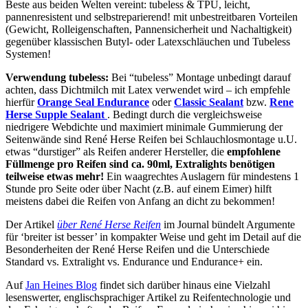
Beste aus beiden Welten vereint: tubeless & TPU, leicht,
pannenresistent und selbstreparierend! mit unbestreitbaren Vorteilen
(Gewicht, Rolleigenschaften, Pannensicherheit und Nachaltigkeit)
gegenüber klassischen Butyl- oder Latexschläuchen und Tubeless
Systemen!
Verwendung tubeless:
Bei “tubeless” Montage unbedingt darauf
achten, dass Dichtmilch mit Latex verwendet wird – ich empfehle
hierfür
Orange Seal Endurance
oder
Classic Sealant
bzw.
Rene
Herse Supple Sealant
. Bedingt durch die vergleichsweise
niedrigere Webdichte und maximiert minimale Gummierung der
Seitenwände sind René Herse Reifen bei Schlauchlosmontage u.U.
etwas “durstiger” als Reifen anderer Hersteller, die
empfohlene
Füllmenge pro Reifen sind ca. 90ml, Extralights benötigen
teilweise etwas mehr!
Ein waagrechtes Auslagern für mindestens 1
Stunde pro Seite oder über Nacht (z.B. auf einem Eimer) hilft
meistens dabei die Reifen von Anfang an dicht zu bekommen!
Der Artikel
über René Herse Reifen
im Journal bündelt Argumente
für ‘breiter ist besser’ in kompakter Weise und geht im Detail auf die
Besonderheiten der René Herse Reifen und die Unterschiede
Standard vs. Extralight vs. Endurance und Endurance+ ein.
Auf
Jan Heines Blog
findet sich darüber hinaus eine Vielzahl
lesenswerter, englischsprachiger Artikel zu Reifentechnologie und