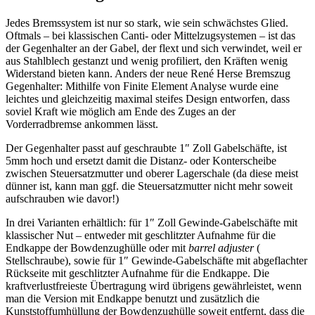
Jedes Bremssystem ist nur so stark, wie sein schwächstes Glied.
Oftmals – bei klassischen Canti- oder Mittelzugsystemen – ist das
der Gegenhalter an der Gabel, der flext und sich verwindet, weil er
aus Stahlblech gestanzt und wenig profiliert, den Kräften wenig
Widerstand bieten kann. Anders der neue René Herse Bremszug
Gegenhalter: Mithilfe von Finite Element Analyse wurde eine
leichtes und gleichzeitig maximal steifes Design entworfen, dass
soviel Kraft wie möglich am Ende des Zuges an der
Vorderradbremse ankommen lässt.
Der Gegenhalter passt auf geschraubte 1″ Zoll Gabelschäfte, ist
5mm hoch und ersetzt damit die Distanz- oder Konterscheibe
zwischen Steuersatzmutter und oberer Lagerschale (da diese meist
dünner ist, kann man ggf. die Steuersatzmutter nicht mehr soweit
aufschrauben wie davor!)
In drei Varianten erhältlich: für 1″ Zoll Gewinde-Gabelschäfte mit
klassischer Nut – entweder mit geschlitzter Aufnahme für die
Endkappe der Bowdenzughülle oder mit
barrel adjuster
(
Stellschraube), sowie für 1″ Gewinde-Gabelschäfte mit abgeflachter
Rückseite mit geschlitzter Aufnahme für die Endkappe. Die
kraftverlustfreieste Übertragung wird übrigens gewährleistet, wenn
man die Version mit Endkappe benutzt und zusätzlich die
Kunststoffumhüllung der Bowdenzughülle soweit entfernt, dass die