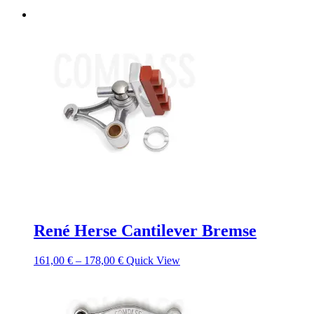
René Herse Cantilever Bremse
161,00
€
–
178,00
€
Quick View