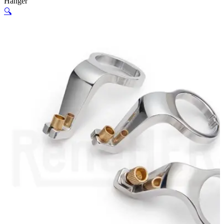
Hanger
🔍