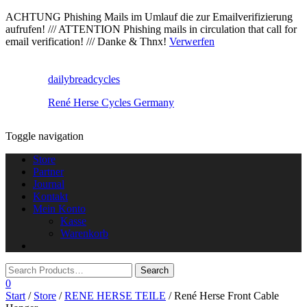
ACHTUNG Phishing Mails im Umlauf die zur Emailverifizierung
aufrufen! /// ATTENTION Phishing mails in circulation that call for
email verification! /// Danke & Thnx!
Verwerfen
dailybreadcycles
René Herse Cycles Germany
Toggle navigation
Store
Partner
Journal
Kontakt
Mein Konto
Kasse
Warenkorb
0
Start
/
Store
/
RENE HERSE TEILE
/ René Herse Front Cable