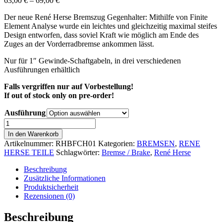
63,00
€
–
69,00
€
Der neue René Herse Bremszug Gegenhalter: Mithilfe von Finite
Element Analyse wurde ein leichtes und gleichzeitig maximal steifes
Design entworfen, dass soviel Kraft wie möglich am Ende des
Zuges an der Vorderradbremse ankommen lässt.
Nur für 1″ Gewinde-Schaftgabeln, in drei verschiedenen
Ausführungen erhältlich
Falls vergriffen nur auf Vorbestellung!
If out of stock only on pre-order!
Ausführung
René
Herse
In den Warenkorb
Front
Artikelnummer:
RHBFCH01
Kategorien:
BREMSEN
,
RENE
Cable
HERSE TEILE
Schlagwörter:
Bremse / Brake
,
René Herse
Hanger
Menge
Beschreibung
Zusätzliche Informationen
Produktsicherheit
Rezensionen (0)
Beschreibung