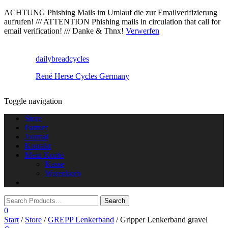
ACHTUNG Phishing Mails im Umlauf die zur Emailverifizierung
aufrufen! /// ATTENTION Phishing mails in circulation that call for
email verification! /// Danke & Thnx!
Verwerfen
dailybreadcycles
René Herse Cycles Germany
Toggle navigation
Store
Partner
Journal
Kontakt
Mein Konto
Kasse
Warenkorb
0
Start
/
Store
/
GREPP Lenkerband
/ Gripper Lenkerband gravel