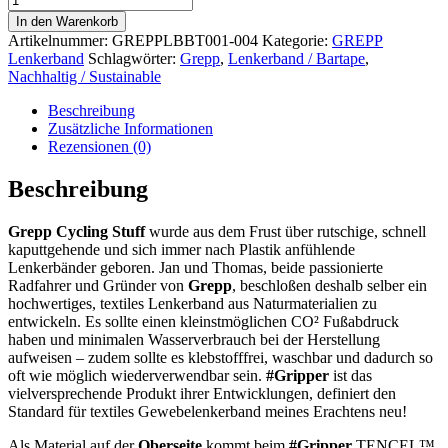
Lenkerband
In den Warenkorb
gravel
Artikelnummer:
GREPPLBBT001-004
Kategorie:
GREPP
Menge
Lenkerband
Schlagwörter:
Grepp
,
Lenkerband / Bartape
,
Nachhaltig / Sustainable
Beschreibung
Zusätzliche Informationen
Rezensionen (0)
Beschreibung
Grepp Cycling Stuff
wurde aus dem Frust über rutschige, schnell
kaputtgehende und sich immer nach Plastik anfühlende
Lenkerbänder geboren. Jan und Thomas, beide passionierte
Radfahrer und Gründer von
Grepp
, beschloßen deshalb selber ein
hochwertiges, textiles Lenkerband aus Naturmaterialien zu
entwickeln. Es sollte einen kleinstmöglichen CO² Fußabdruck
haben und minimalen Wasserverbrauch bei der Herstellung
aufweisen – zudem sollte es klebstofffrei, waschbar und dadurch so
oft wie möglich wiederverwendbar sein.
#Gripper
ist das
vielversprechende Produkt ihrer Entwicklungen, definiert den
Standard für textiles Gewebelenkerband meines Erachtens neu!
Als Material auf der
Oberseite
kommt beim
#Gripper
TENCEL™