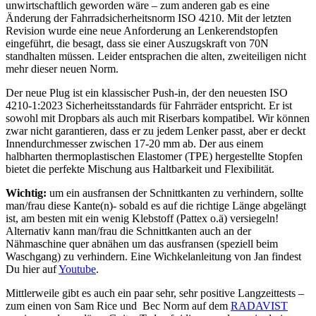
unwirtschaftlich geworden wäre – zum anderen gab es eine
Änderung der Fahrradsicherheitsnorm ISO 4210. Mit der letzten
Revision wurde eine neue Anforderung an Lenkerendstopfen
eingeführt, die besagt, dass sie einer Auszugskraft von 70N
standhalten müssen. Leider entsprachen die alten, zweiteiligen nicht
mehr dieser neuen Norm.
Der neue Plug ist ein klassischer Push-in, der den neuesten ISO
4210-1:2023 Sicherheitsstandards für Fahrräder entspricht. Er ist
sowohl mit Dropbars als auch mit Riserbars kompatibel. Wir können
zwar nicht garantieren, dass er zu jedem Lenker passt, aber er deckt
Innendurchmesser zwischen 17-20 mm ab. Der aus einem
halbharten thermoplastischen Elastomer (TPE) hergestellte Stopfen
bietet die perfekte Mischung aus Haltbarkeit und Flexibilität.
Wichtig:
um ein ausfransen der Schnittkanten zu verhindern, sollte
man/frau diese Kante(n)- sobald es auf die richtige Länge abgelängt
ist, am besten mit ein wenig Klebstoff (Pattex o.ä) versiegeln!
Alternativ kann man/frau die Schnittkanten auch an der
Nähmaschine quer abnähen um das ausfransen (speziell beim
Waschgang) zu verhindern. Eine Wichkelanleitung von Jan findest
Du hier auf
Youtube
.
Mittlerweile gibt es auch ein paar sehr, sehr positive Langzeittests –
zum einen von Sam Rice und Bec Norm auf dem
RADAVIST