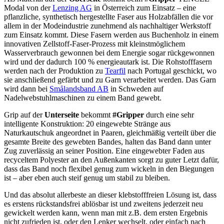
Modal von der
Lenzing AG
in Österreich zum Einsatz – eine
pflanzliche, synthetisch hergestellte Faser aus Holzabfällen die vor
allem in der Modeindustrie zunehmend als nachhaltiger Werkstoff
zum Einsatz kommt. Diese Fasern werden aus Buchenholz in einem
innovativen Zellstoff-Faser-Prozess mit kleinstmöglichem
Wasserverbrauch gewonnen bei dem Energie sogar rückgewonnen
wird und der dadurch 100 % energieautark ist. Die Rohstofffasern
werden nach der Produktion zu
Tearfil
nach Portugal geschickt, wo
sie anschließend gefärbt und zu Garn verarbeitet werden. Das Garn
wird dann bei
Smålandsband AB
in Schweden auf
Nadelwebstuhlmaschinen zu einem Band gewebt.
Grip auf der
Unterseite
bekommt
#Gripper
durch eine sehr
intelligente Konstruktion: 20 eingewebte Stränge aus
Naturkautschuk angeordnet in Paaren, gleichmäßig verteilt über die
gesamte Breite des gewebten Bandes, halten das Band dann unter
Zug zuverlässig an seiner Position. Eine eingewebter Faden aus
recyceltem Polyester an den Außenkanten sorgt zu guter Letzt dafür,
dass das Band noch flexibel genug zum wickeln in den Biegungen
ist – aber eben auch steif genug um stabil zu bleiben.
Und das absolut allerbeste an dieser klebstofffreien Lösung ist, dass
es erstens rückstandsfrei ablösbar ist und zweitens jederzeit neu
gewickelt werden kann, wenn man mit z.B. dem ersten Ergebnis
nicht zufrieden ist, oder den Lenker wechselt, oder einfach nach