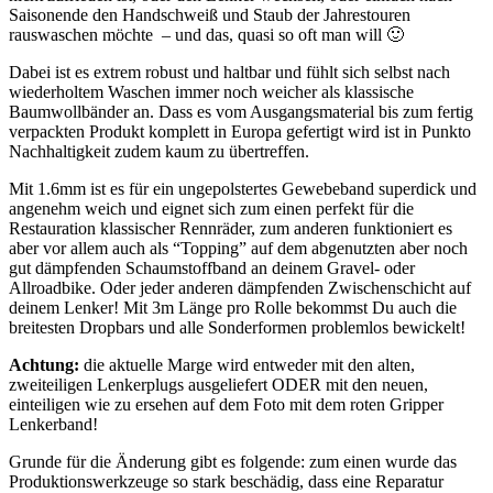
Saisonende den Handschweiß und Staub der Jahrestouren
rauswaschen möchte – und das, quasi so oft man will 🙂
Dabei ist es extrem robust und haltbar und fühlt sich selbst nach
wiederholtem Waschen immer noch weicher als klassische
Baumwollbänder an. Dass es vom Ausgangsmaterial bis zum fertig
verpackten Produkt komplett in Europa gefertigt wird ist in Punkto
Nachhaltigkeit zudem kaum zu übertreffen.
Mit 1.6mm ist es für ein ungepolstertes Gewebeband superdick und
angenehm weich und eignet sich zum einen perfekt für die
Restauration klassischer Rennräder, zum anderen funktioniert es
aber vor allem auch als “Topping” auf dem abgenutzten aber noch
gut dämpfenden Schaumstoffband an deinem Gravel- oder
Allroadbike. Oder jeder anderen dämpfenden Zwischenschicht auf
deinem Lenker! Mit 3m Länge pro Rolle bekommst Du auch die
breitesten Dropbars und alle Sonderformen problemlos bewickelt!
Achtung:
die aktuelle Marge wird entweder mit den alten,
zweiteiligen Lenkerplugs ausgeliefert ODER mit den neuen,
einteiligen wie zu ersehen auf dem Foto mit dem roten Gripper
Lenkerband!
Grunde für die Änderung gibt es folgende: zum einen wurde das
Produktionswerkzeuge so stark beschädig, dass eine Reparatur