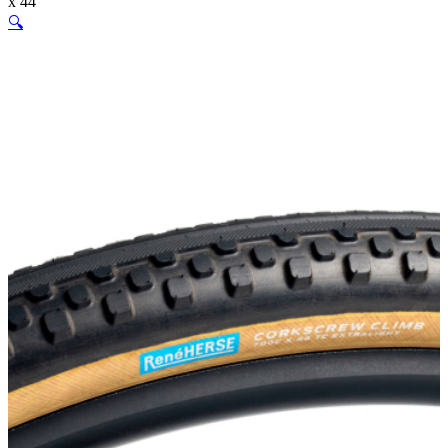
x 44
🔍