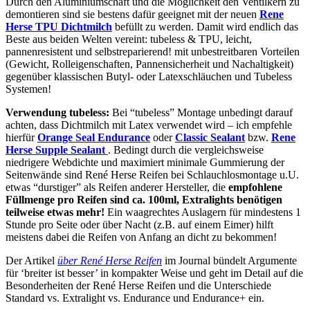
Durch den Aluminiumschaft und die Möglichkeit den Ventilkern zu
demontieren sind sie bestens dafür geeignet mit der neuen
Rene
Herse TPU Dichtmilch
befüllt zu werden. Damit wird endlich das
Beste aus beiden Welten vereint: tubeless & TPU, leicht,
pannenresistent und selbstreparierend! mit unbestreitbaren Vorteilen
(Gewicht, Rolleigenschaften, Pannensicherheit und Nachaltigkeit)
gegenüber klassischen Butyl- oder Latexschläuchen und Tubeless
Systemen!
Verwendung tubeless:
Bei “tubeless” Montage unbedingt darauf
achten, dass Dichtmilch mit Latex verwendet wird – ich empfehle
hierfür
Orange Seal Endurance
oder
Classic Sealant
bzw.
Rene
Herse Supple Sealant
. Bedingt durch die vergleichsweise
niedrigere Webdichte und maximiert minimale Gummierung der
Seitenwände sind René Herse Reifen bei Schlauchlosmontage u.U.
etwas “durstiger” als Reifen anderer Hersteller, die
empfohlene
Füllmenge pro Reifen sind ca. 100ml, Extralights benötigen
teilweise etwas mehr!
Ein waagrechtes Auslagern für mindestens 1
Stunde pro Seite oder über Nacht (z.B. auf einem Eimer) hilft
meistens dabei die Reifen von Anfang an dicht zu bekommen!
Der Artikel
über René Herse Reifen
im Journal bündelt Argumente
für ‘breiter ist besser’ in kompakter Weise und geht im Detail auf die
Besonderheiten der René Herse Reifen und die Unterschiede
Standard vs. Extralight vs. Endurance und Endurance+ ein.