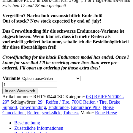
Endurance PLUS in Dark-Tan (ca. 570g*).
Für Felgen-Innenweiten
zwischen 17 und 28 mm geeignet!
Vergriffen? Nachschub voraussichtlich Ende Juli!
Out of stock? New stock expected by end of july!
Das Crowdfunding für die schwarze Endurance-Variante ist
abgeschlossen. Wenn klar ist, dass ich mehr Reifen als
vorbestellt geliefert bekomme, schalte ich die Bestellmöglichkeit
für diese überzähligen frei!
Crowdfunding for the black Endurance model has ended. Once I
know for sure that I’ll be receiving more tires than were pre-
ordered, I’ll open up ordering for those extra tires!
Variante
Corkscrew
Climb
In den Warenkorb
TC
Artikelnummer:
RHT70044CSC
Kategorie:
03 | REIFEN 700C-
700C
29"
Schlagwörter:
29" Reifen / Tire
,
700C Reifen / Tire
,
Brake
x
Support
,
crowdfunding
,
Endurance
,
Endurance Plus
,
Noise
44
Cancelation
,
Reifen
,
semi-slick
,
Tubeless
Marke:
Rene Herse
Menge
Beschreibung
Zusätzliche Informationen