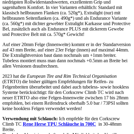
niedrigsten Rollwiderstandswerten, exzellentem Grip und
sagenhaftem Komfort. In vier Varianten erhältlich: Standard mit
klassisch hellbraunen Flanken (ca. 520g*), Extralight (nur) mit
hellbraunen Seitenflanken (ca. 490g*) und als Endurance Variante
(ca. 560g*) mit dichter gewebter Extralight Karkasse und Protective
Bel, zusätzlich auch als Endurance PLUS mit dickerem Gewebe
und Protective Belt mit ca. 570g* Gewicht!
Auf einer 20mm Felge (Innenweite) kommt er in der Standarversion
auf 43 mm Breite, auf einer 23er Felge (innen) auf maximal 44mm.
Die Extralightversion baut dann nochmals um +1mm breiter.
Tubeless montiert muss man dann nochmals +0.5mm an Breite bei
allen Versionen draufrechnen.
2023 hat die
European Tire and Rim Technical Organisation
(ETRTO) die bisher gültigen Empfehlungen für Reifen- zu
Felgenbreiten überarbeitet und dabei auch tubeless- sowie hookless
Systeme berücksichtigt: für den Corkscrew Climb TC wird nach
neuer ETRTO also eine Felgen-Innenweite zwischen 17 bis 28mm
empfohlen, bei einem Reifendruck oberhalb 5.0 bar / 73PSI sollten
keine hookless Felgen verwendet werden!
Verwendung mit Schlauch:
Ich empfehle für den Corkscrew
Climb TC
Rene Herse TPU
Schläuche in 700C
in 30-48mm
Breite.