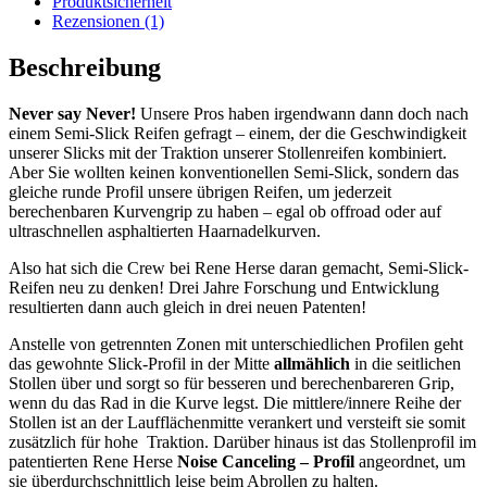
Produktsicherheit
Rezensionen (1)
Beschreibung
Never say Never!
Unsere Pros haben irgendwann dann doch nach
einem Semi-Slick Reifen gefragt – einem, der die Geschwindigkeit
unserer Slicks mit der Traktion unserer Stollenreifen kombiniert.
Aber Sie wollten keinen konventionellen Semi-Slick, sondern das
gleiche runde Profil unsere übrigen Reifen, um jederzeit
berechenbaren Kurvengrip zu haben – egal ob offroad oder auf
ultraschnellen asphaltierten Haarnadelkurven.
Also hat sich die Crew bei Rene Herse daran gemacht, Semi-Slick-
Reifen neu zu denken! Drei Jahre Forschung und Entwicklung
resultierten dann auch gleich in drei neuen Patenten!
Anstelle von getrennten Zonen mit unterschiedlichen Profilen geht
das gewohnte Slick-Profil in der Mitte
allmählich
in die seitlichen
Stollen über und sorgt so für besseren und berechenbareren Grip,
wenn du das Rad in die Kurve legst. Die mittlere/innere Reihe der
Stollen ist an der Laufflächenmitte verankert und versteift sie somit
zusätzlich für hohe Traktion. Darüber hinaus ist das Stollenprofil im
patentierten Rene Herse
Noise Canceling – Profil
angeordnet, um
sie überdurchschnittlich leise beim Abrollen zu halten.