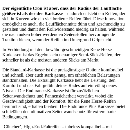
Der eigentliche Clou ist aber, dass der Radius der Lauffläche
größer ist als der der Karkasse
– dadurch entsteht ein Reifen, der
sich in Kurven wie ein viel breiterer Reifen fährt. Diese Innovation
ermöglicht es auch, die Laufflächenmitte dünn und geschmeidig zu
gestalten und damit den Rollwiderstand niedrig zu halten, während
die nach außen höher werdenden Seitenstollen hervorragende
Traktion bieten, wenn der Reifen im Untergrund Grip sucht.
In Verbindung mit den bewährt geschmeidigen Rene Herse
Karkassen ist das Ergebnis ein neuartiger Semi-Slick-Reifen, der
schneller ist als die meisten anderen Slicks am Markt.
Die Standard-Karkasse ist die preisgünstigste Option: komfortabel
und schnell, aber auch stark genug, um erheblichen Belastungen
standzuhalten. Die Extralight-Karkasse hebt die Leistung, den
Komfort und das Fahrgefühl deines Rades auf ein völlig neues
Niveau. Die Endurance-Karkasse ist für zusätzlichen
Seitenwandschutz und Pannensicherheit verstärkt, wobei die
Geschwindigkeit und der Komfort, für die Rene Herse-Reifen
berühmt sind, erhalten bleiben. Die Endurance Plus Karkasse bietet
schließlich den ultimativen Seitenwandschutz für extrem harte
Bedingungen.
‘Clincher’, High-End-Faltreifen – tubeless kompatibel – mit