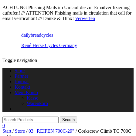
ACHTUNG Phishing Mails im Umlauf die zur Emailverifizierung
aufrufen! /// ATTENTION Phishing mails in circulation that call for
email verification! /// Danke & Thnx!
Verwerfen
dailybreadcycles
René Herse Cycles Germany
Toggle navigation
Store
Partner
Journal
Kontakt
Mein Konto
Kasse
Warenkorb
0
Start
/
Store
/
03 | REIFEN 700C-29"
/ Corkscrew Climb TC 700C