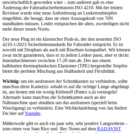
unwirtschaftlich geworden wäre – zum anderen gab es eine
Änderung der Fahrradsicherheitsnorm ISO 4210. Mit der letzten
Revision wurde eine neue Anforderung an Lenkerendstopfen
eingeführt, die besagt, dass sie einer Auszugskraft von 70N
standhalten müssen. Leider entsprachen die alten, zweiteiligen nicht
mehr dieser neuen Norm.
Der neue Plug ist ein klassischer Push-in, der den neuesten ISO
4210-1:2023 Sicherheitsstandards für Fahrräder entspricht. Er ist
sowohl mit Dropbars als auch mit Riserbars kompatibel. Wir können
zwar nicht garantieren, dass er zu jedem Lenker passt, aber er deckt
Innendurchmesser zwischen 17-20 mm ab. Der aus einem
halbharten thermoplastischen Elastomer (TPE) hergestellte Stopfen
bietet die perfekte Mischung aus Haltbarkeit und Flexibilität.
Wichtig:
um ein ausfransen der Schnittkanten zu verhindern, sollte
man/frau diese Kante(n)- sobald es auf die richtige Länge abgelängt
ist, am besten mit ein wenig Klebstoff (Pattex o.ä) versiegeln!
Alternativ kann man/frau die Schnittkanten auch an der
Nähmaschine quer abnähen um das ausfransen (speziell beim
Waschgang) zu verhindern. Eine Wichkelanleitung von Jan findest
Du hier auf
Youtube
.
Mittlerweile gibt es auch ein paar sehr, sehr positive Langzeittests –
zum einen von Sam Rice und Bec Norm auf dem
RADAVIST