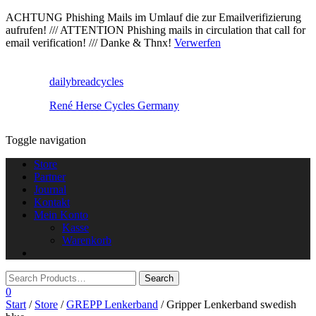
ACHTUNG Phishing Mails im Umlauf die zur Emailverifizierung
aufrufen! /// ATTENTION Phishing mails in circulation that call for
email verification! /// Danke & Thnx!
Verwerfen
dailybreadcycles
René Herse Cycles Germany
Toggle navigation
Store
Partner
Journal
Kontakt
Mein Konto
Kasse
Warenkorb
0
Start
/
Store
/
GREPP Lenkerband
/ Gripper Lenkerband swedish