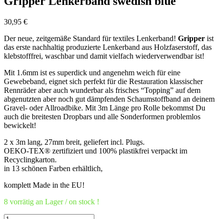
Gripper Lenkerband swedish blue
30,95
€
Der neue, zeitgemäße Standard für textiles Lenkerband!
Gripper
ist
das erste nachhaltig produzierte Lenkerband aus Holzfaserstoff, das
klebstofffrei, waschbar und damit vielfach wiederverwendbar ist!
Mit 1.6mm ist es superdick und angenehm weich für eine
Gewebeband, eignet sich perfekt für die Restauration klassischer
Rennräder aber auch wunderbar als frisches “Topping” auf dem
abgenutzten aber noch gut dämpfenden Schaumstoffband an deinem
Gravel- oder Allroadbike. Mit 3m Länge pro Rolle bekommst Du
auch die breitesten Dropbars und alle Sonderformen problemlos
bewickelt!
2 x 3m lang, 27mm breit, geliefert incl. Plugs.
OEKO-TEX® zertifiziert und 100% plastikfrei verpackt im
Recyclingkarton.
in 13 schönen Farben erhältlich,
komplett Made in the EU!
8 vorrätig an Lager / on stock !
Gripper