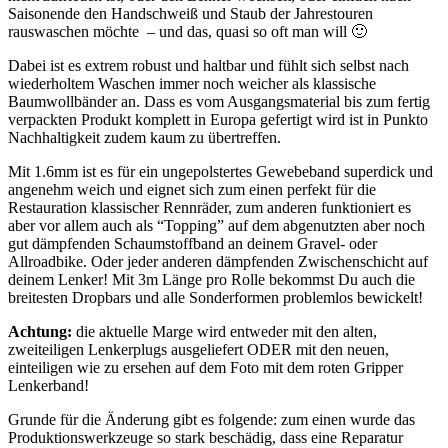
Saisonende den Handschweiß und Staub der Jahrestouren
rauswaschen möchte – und das, quasi so oft man will 🙂
Dabei ist es extrem robust und haltbar und fühlt sich selbst nach
wiederholtem Waschen immer noch weicher als klassische
Baumwollbänder an. Dass es vom Ausgangsmaterial bis zum fertig
verpackten Produkt komplett in Europa gefertigt wird ist in Punkto
Nachhaltigkeit zudem kaum zu übertreffen.
Mit 1.6mm ist es für ein ungepolstertes Gewebeband superdick und
angenehm weich und eignet sich zum einen perfekt für die
Restauration klassischer Rennräder, zum anderen funktioniert es
aber vor allem auch als “Topping” auf dem abgenutzten aber noch
gut dämpfenden Schaumstoffband an deinem Gravel- oder
Allroadbike. Oder jeder anderen dämpfenden Zwischenschicht auf
deinem Lenker! Mit 3m Länge pro Rolle bekommst Du auch die
breitesten Dropbars und alle Sonderformen problemlos bewickelt!
Achtung:
die aktuelle Marge wird entweder mit den alten,
zweiteiligen Lenkerplugs ausgeliefert ODER mit den neuen,
einteiligen wie zu ersehen auf dem Foto mit dem roten Gripper
Lenkerband!
Grunde für die Änderung gibt es folgende: zum einen wurde das
Produktionswerkzeuge so stark beschädig, dass eine Reparatur