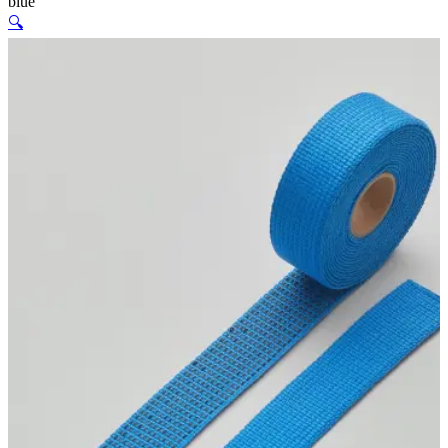
blue
🔍