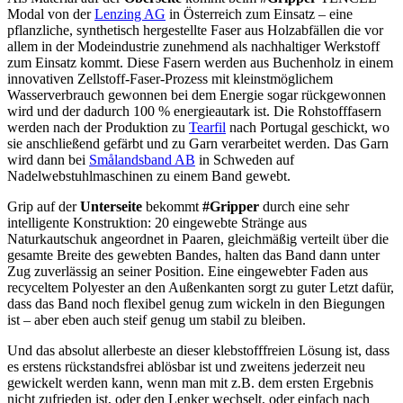
Modal von der
Lenzing AG
in Österreich zum Einsatz – eine
pflanzliche, synthetisch hergestellte Faser aus Holzabfällen die vor
allem in der Modeindustrie zunehmend als nachhaltiger Werkstoff
zum Einsatz kommt. Diese Fasern werden aus Buchenholz in einem
innovativen Zellstoff-Faser-Prozess mit kleinstmöglichem
Wasserverbrauch gewonnen bei dem Energie sogar rückgewonnen
wird und der dadurch 100 % energieautark ist. Die Rohstofffasern
werden nach der Produktion zu
Tearfil
nach Portugal geschickt, wo
sie anschließend gefärbt und zu Garn verarbeitet werden. Das Garn
wird dann bei
Smålandsband AB
in Schweden auf
Nadelwebstuhlmaschinen zu einem Band gewebt.
Grip auf der
Unterseite
bekommt
#Gripper
durch eine sehr
intelligente Konstruktion: 20 eingewebte Stränge aus
Naturkautschuk angeordnet in Paaren, gleichmäßig verteilt über die
gesamte Breite des gewebten Bandes, halten das Band dann unter
Zug zuverlässig an seiner Position. Eine eingewebter Faden aus
recyceltem Polyester an den Außenkanten sorgt zu guter Letzt dafür,
dass das Band noch flexibel genug zum wickeln in den Biegungen
ist – aber eben auch steif genug um stabil zu bleiben.
Und das absolut allerbeste an dieser klebstofffreien Lösung ist, dass
es erstens rückstandsfrei ablösbar ist und zweitens jederzeit neu
gewickelt werden kann, wenn man mit z.B. dem ersten Ergebnis
nicht zufrieden ist, oder den Lenker wechselt, oder einfach nach