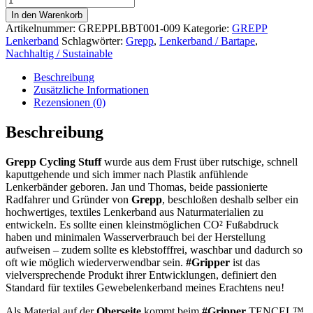
Lenkerband
In den Warenkorb
swedish
Artikelnummer:
GREPPLBBT001-009
Kategorie:
GREPP
blue
Lenkerband
Schlagwörter:
Grepp
,
Lenkerband / Bartape
,
Menge
Nachhaltig / Sustainable
Beschreibung
Zusätzliche Informationen
Rezensionen (0)
Beschreibung
Grepp Cycling Stuff
wurde aus dem Frust über rutschige, schnell
kaputtgehende und sich immer nach Plastik anfühlende
Lenkerbänder geboren. Jan und Thomas, beide passionierte
Radfahrer und Gründer von
Grepp
, beschloßen deshalb selber ein
hochwertiges, textiles Lenkerband aus Naturmaterialien zu
entwickeln. Es sollte einen kleinstmöglichen CO² Fußabdruck
haben und minimalen Wasserverbrauch bei der Herstellung
aufweisen – zudem sollte es klebstofffrei, waschbar und dadurch so
oft wie möglich wiederverwendbar sein.
#Gripper
ist das
vielversprechende Produkt ihrer Entwicklungen, definiert den
Standard für textiles Gewebelenkerband meines Erachtens neu!
Als Material auf der
Oberseite
kommt beim
#Gripper
TENCEL™