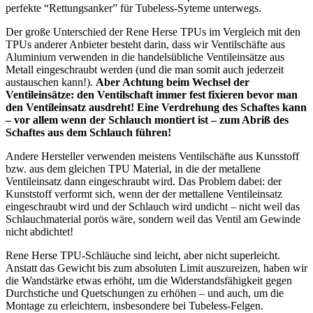
perfekte “Rettungsanker” für Tubeless-Syteme unterwegs.
Der große Unterschied der Rene Herse TPUs im Vergleich mit den
TPUs anderer Anbieter besteht darin, dass wir Ventilschäfte aus
Aluminium verwenden in die handelsübliche Ventileinsätze aus
Metall eingeschraubt werden (und die man somit auch jederzeit
austauschen kann!).
Aber Achtung beim Wechsel der
Ventileinsätze: den Ventilschaft immer fest fixieren bevor man
den Ventileinsatz ausdreht! Eine Verdrehung des Schaftes kann
– vor allem wenn der Schlauch montiert ist – zum Abriß des
Schaftes aus dem Schlauch führen!
Andere Hersteller verwenden meistens Ventilschäfte aus Kunsstoff
bzw. aus dem gleichen TPU Material, in die der metallene
Ventileinsatz dann eingeschraubt wird. Das Problem dabei: der
Kunststoff verformt sich, wenn der der mettallene Ventileinsatz
eingeschraubt wird und der Schlauch wird undicht – nicht weil das
Schlauchmaterial porös wäre, sondern weil das Ventil am Gewinde
nicht abdichtet!
Rene Herse TPU-Schläuche sind leicht, aber nicht superleicht.
Anstatt das Gewicht bis zum absoluten Limit auszureizen, haben wir
die Wandstärke etwas erhöht, um die Widerstandsfähigkeit gegen
Durchstiche und Quetschungen zu erhöhen – und auch, um die
Montage zu erleichtern, insbesondere bei Tubeless-Felgen.