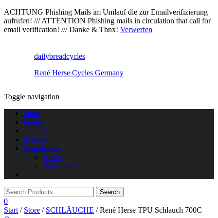
ACHTUNG Phishing Mails im Umlauf die zur Emailverifizierung
aufrufen! /// ATTENTION Phishing mails in circulation that call for
email verification! /// Danke & Thnx!
Verwerfen
dailybreadcycles
René Herse Cycles Germany
Toggle navigation
Store
Partner
Journal
Kontakt
Mein Konto
Kasse
Warenkorb
0
Start
/
Store
/
SCHLÄUCHE
/ René Herse TPU Schlauch 700C