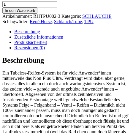
René
Herse
In den Warenkorb
TPU
Artikelnummer:
RHTPU002-3
Kategorie:
SCHLÄUCHE
Schlauch
Schlagwörter:
René Herse
,
Schlauch/Tube
,
TPU
700C
Menge
Beschreibung
Zusätzliche Informationen
Produktsicherheit
Rezensionen (0)
Beschreibung
Ein Tubeless-Reifen-System ist für viele Anwender*innen
mittlerweile das Non-Plus-Ultra. Verdrängt wird dabei aber gerne,
dass es alles in allem ein doch auch wartungsintensives System ist,
das zudem viele – gerade auch ungebübte Anwender*innen –
überfordert. Abgesehen von der oftmals zeitintensiven und
frustrierenden Erstmontage weil irgendwelche Bestandteile des
Systems Felge – Felgenband – Ventil – Reifen – Dichtmilch nicht
100% zueinander passen, muss man doch häufiger als gedacht
kontrollieren ob noch ausreichend Dichtmilch im Reifen ist und ggf.
nachfüllen und kontrollieren ob diese überhaupt noch flüssig ist und
sich nicht bereits als eingetrockneter Fladen am tiefsten Punkt des
Laufrades gesammelt hat (weil das Rad eben dann doch länger als