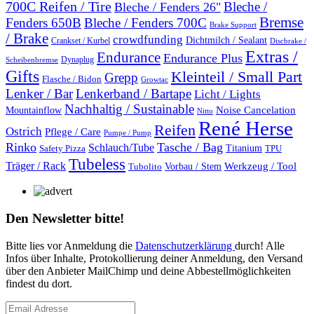
700C Reifen / Tire
Bleche /
Bleche / Fenders 26"
Bremse
Fenders 650B
Bleche / Fenders 700C
Brake Support
/ Brake
crowdfunding
Dichtmilch / Sealant
Crankset / Kurbel
Discbrake /
Extras /
Endurance
Endurance Plus
Dynaplug
Scheibenbremse
Gifts
Kleinteil / Small Part
Grepp
Flasche / Bidon
Growtac
Lenker / Bar
Lenkerband / Bartape
Licht / Lights
Nachhaltig / Sustainable
Mountainflow
Noise Cancelation
Nitto
René Herse
Reifen
Ostrich
Pflege / Care
Pumpe / Pump
Rinko
Tasche / Bag
Schlauch/Tube
Titanium
Safety Pizza
TPU
Tubeless
Träger / Rack
Vorbau / Stem
Werkzeug / Tool
Tubolito
Den Newsletter bitte!
Bitte lies vor Anmeldung die
Datenschutzerklärung
durch! Alle
Infos über Inhalte, Protokollierung deiner Anmeldung, den Versand
über den Anbieter MailChimp und deine Abbestellmöglichkeiten
findest du dort.