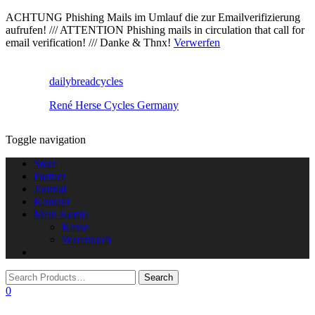
ACHTUNG Phishing Mails im Umlauf die zur Emailverifizierung
aufrufen! /// ATTENTION Phishing mails in circulation that call for
email verification! /// Danke & Thnx!
Verwerfen
dailybreadcycles
René Herse Cycles Germany
Toggle navigation
Store
Partner
Journal
Kontakt
Mein Konto
Kasse
Warenkorb
0