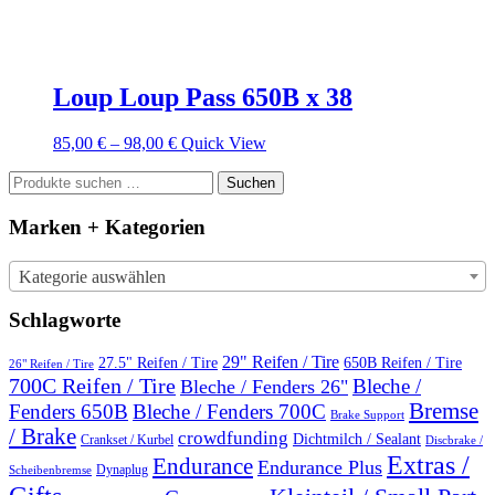
Loup Loup Pass 650B x 38
85,00
€
–
98,00
€
Quick View
Suchen
Suchen
nach:
Marken + Kategorien
Kategorie auswählen
Schlagworte
29" Reifen / Tire
27.5" Reifen / Tire
650B Reifen / Tire
26" Reifen / Tire
700C Reifen / Tire
Bleche /
Bleche / Fenders 26"
Bremse
Fenders 650B
Bleche / Fenders 700C
Brake Support
/ Brake
crowdfunding
Dichtmilch / Sealant
Crankset / Kurbel
Discbrake /
Extras /
Endurance
Endurance Plus
Dynaplug
Scheibenbremse