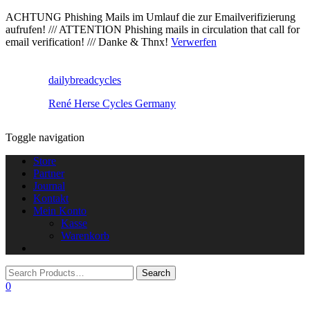
ACHTUNG Phishing Mails im Umlauf die zur Emailverifizierung
aufrufen! /// ATTENTION Phishing mails in circulation that call for
email verification! /// Danke & Thnx!
Verwerfen
dailybreadcycles
René Herse Cycles Germany
Toggle navigation
Store
Partner
Journal
Kontakt
Mein Konto
Kasse
Warenkorb
0