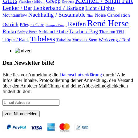
Gifts
Kleinteil / Small Part
Grepp
Flasche / Bidon
Growtac
Lenker / Bar
Lenkerband / Bartape
Licht / Lights
Nachhaltig / Sustainable
Mountainflow
Noise Cancelation
Nitto
René Herse
Reifen
Ostrich
Pflege / Care
Pumpe / Pump
Rinko
Tasche / Bag
Schlauch/Tube
Titanium
Safety Pizza
TPU
Tubeless
Träger / Rack
Vorbau / Stem
Werkzeug / Tool
Tubolito
Den Newsletter bitte!
Bitte lies vor Anmeldung die
Datenschutzerklärung
durch! Alle
Infos über Inhalte, Protokollierung deiner Anmeldung, den Versand
über den Anbieter MailChimp und deine Abbestellmöglichkeiten
findest du dort.