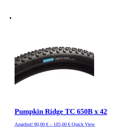
Pumpkin Ridge TC 650B x 42
Angebot!
90,00
€
–
105,00
€
Quick View