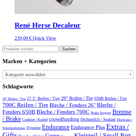
René Herse Decaleur
239,00
€
Quick View
Suchen
Suchen
nach:
Marken + Kategorien
Kategorie auswählen
Schlagworte
29" Reifen / Tire
27.5" Reifen / Tire
650B Reifen / Tire
26" Reifen / Tire
700C Reifen / Tire
Bleche /
Bleche / Fenders 26"
Bremse
Fenders 650B
Bleche / Fenders 700C
Brake Support
/ Brake
crowdfunding
Dichtmilch / Sealant
Crankset / Kurbel
Discbrake /
Extras /
Endurance
Endurance Plus
Dynaplug
Scheibenbremse
Gifts
Kleinteil / Small Part
Grepp