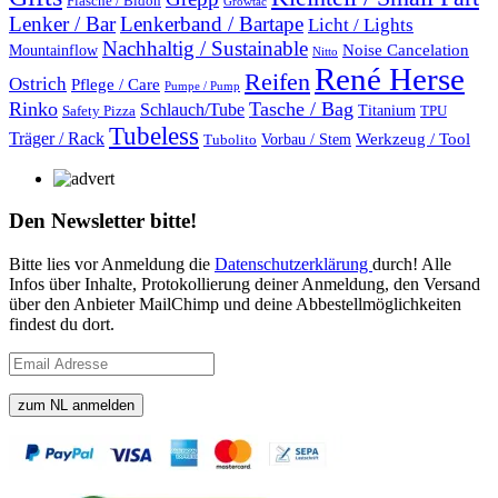
Flasche / Bidon
Growtac
Lenker / Bar
Lenkerband / Bartape
Licht / Lights
Nachhaltig / Sustainable
Mountainflow
Noise Cancelation
Nitto
René Herse
Reifen
Ostrich
Pflege / Care
Pumpe / Pump
Rinko
Tasche / Bag
Schlauch/Tube
Titanium
Safety Pizza
TPU
Tubeless
Träger / Rack
Vorbau / Stem
Werkzeug / Tool
Tubolito
Den Newsletter bitte!
Bitte lies vor Anmeldung die
Datenschutzerklärung
durch! Alle
Infos über Inhalte, Protokollierung deiner Anmeldung, den Versand
über den Anbieter MailChimp und deine Abbestellmöglichkeiten
findest du dort.