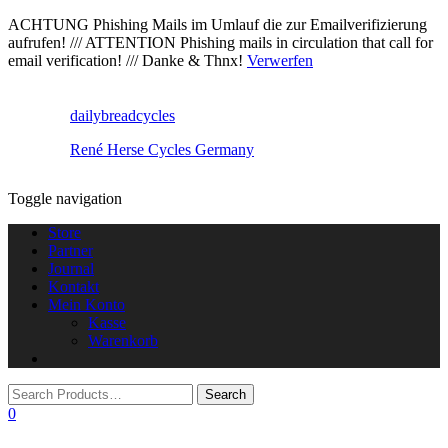
ACHTUNG Phishing Mails im Umlauf die zur Emailverifizierung
aufrufen! /// ATTENTION Phishing mails in circulation that call for
email verification! /// Danke & Thnx!
Verwerfen
dailybreadcycles
René Herse Cycles Germany
Toggle navigation
Store
Partner
Journal
Kontakt
Mein Konto
Kasse
Warenkorb
0