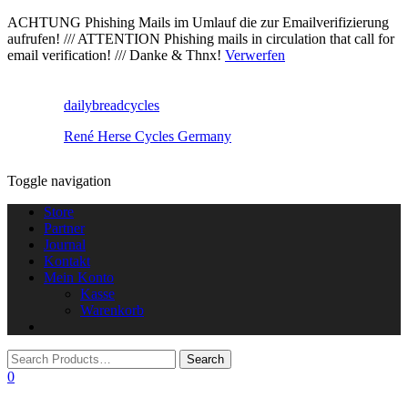
ACHTUNG Phishing Mails im Umlauf die zur Emailverifizierung
aufrufen! /// ATTENTION Phishing mails in circulation that call for
email verification! /// Danke & Thnx!
Verwerfen
dailybreadcycles
René Herse Cycles Germany
Toggle navigation
Store
Partner
Journal
Kontakt
Mein Konto
Kasse
Warenkorb
0