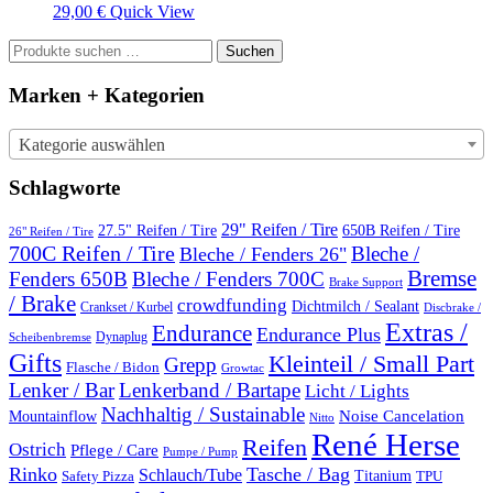
29,00
€
Quick View
Suchen
Suchen
nach:
Marken + Kategorien
Kategorie auswählen
Schlagworte
29" Reifen / Tire
27.5" Reifen / Tire
650B Reifen / Tire
26" Reifen / Tire
700C Reifen / Tire
Bleche /
Bleche / Fenders 26"
Bremse
Fenders 650B
Bleche / Fenders 700C
Brake Support
/ Brake
crowdfunding
Dichtmilch / Sealant
Crankset / Kurbel
Discbrake /
Extras /
Endurance
Endurance Plus
Dynaplug
Scheibenbremse
Gifts
Kleinteil / Small Part
Grepp
Flasche / Bidon
Growtac
Lenker / Bar
Lenkerband / Bartape
Licht / Lights
Nachhaltig / Sustainable
Mountainflow
Noise Cancelation
Nitto
René Herse
Reifen
Ostrich
Pflege / Care
Pumpe / Pump
Rinko
Tasche / Bag
Schlauch/Tube
Titanium
Safety Pizza
TPU