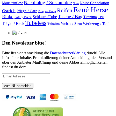
Nachhaltig / Sustainable
Mountainflow
Noise Cancelation
Nitto
René Herse
Reifen
Ostrich
Pflege / Care
Pumpe / Pump
Rinko
Tasche / Bag
Schlauch/Tube
Titanium
Safety Pizza
TPU
Tubeless
Träger / Rack
Vorbau / Stem
Werkzeug / Tool
Tubolito
Den Newsletter bitte!
Bitte lies vor Anmeldung die
Datenschutzerklärung
durch! Alle
Infos über Inhalte, Protokollierung deiner Anmeldung, den Versand
über den Anbieter MailChimp und deine Abbestellmöglichkeiten
findest du dort.