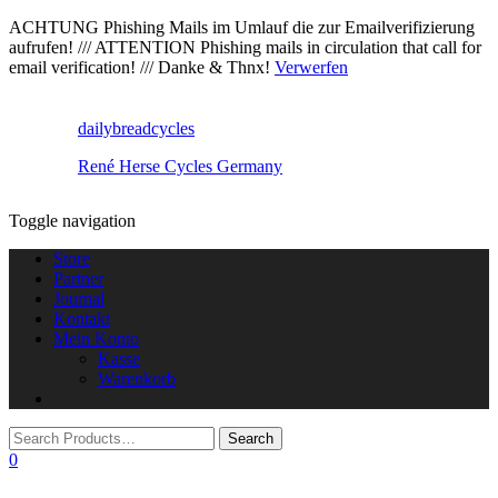
ACHTUNG Phishing Mails im Umlauf die zur Emailverifizierung
aufrufen! /// ATTENTION Phishing mails in circulation that call for
email verification! /// Danke & Thnx!
Verwerfen
dailybreadcycles
René Herse Cycles Germany
Toggle navigation
Store
Partner
Journal
Kontakt
Mein Konto
Kasse
Warenkorb
0