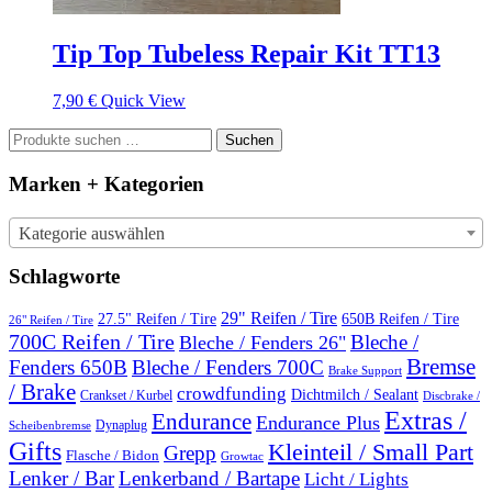
Tip Top Tubeless Repair Kit TT13
7,90
€
Quick View
Suchen
Suchen
nach:
Marken + Kategorien
Kategorie auswählen
Schlagworte
29" Reifen / Tire
27.5" Reifen / Tire
650B Reifen / Tire
26" Reifen / Tire
700C Reifen / Tire
Bleche /
Bleche / Fenders 26"
Bremse
Fenders 650B
Bleche / Fenders 700C
Brake Support
/ Brake
crowdfunding
Dichtmilch / Sealant
Crankset / Kurbel
Discbrake /
Extras /
Endurance
Endurance Plus
Dynaplug
Scheibenbremse
Gifts
Kleinteil / Small Part
Grepp
Flasche / Bidon
Growtac
Lenker / Bar
Lenkerband / Bartape
Licht / Lights