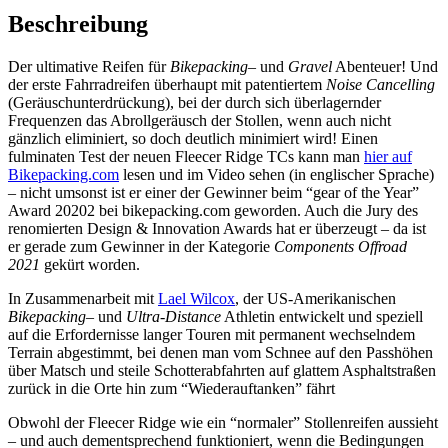
Beschreibung
Der ultimative Reifen für
Bikepacking
– und
Gravel
Abenteuer! Und
der erste Fahrradreifen überhaupt mit patentiertem
Noise Cancelling
(Geräuschunterdrückung), bei der durch sich überlagernder
Frequenzen das Abrollgeräusch der Stollen, wenn auch nicht
gänzlich eliminiert, so doch deutlich minimiert wird! Einen
fulminaten Test der neuen Fleecer Ridge TCs kann man
hier auf
Bikepacking.com
lesen und im Video sehen (in englischer Sprache)
– nicht umsonst ist er einer der Gewinner beim “gear of the Year”
Award 20202 bei bikepacking.com geworden. Auch die Jury des
renomierten Design & Innovation Awards hat er überzeugt – da ist
er gerade zum Gewinner in der Kategorie
Components Offroad
2021
gekürt worden.
In Zusammenarbeit mit
Lael Wilcox
, der US-Amerikanischen
Bikepacking
– und
Ultra-Distance
Athletin entwickelt und speziell
auf die Erfordernisse langer Touren mit permanent wechselndem
Terrain abgestimmt, bei denen man vom Schnee auf den Passhöhen
über Matsch und steile Schotterabfahrten auf glattem Asphaltstraßen
zurück in die Orte hin zum “Wiederauftanken” fährt
Obwohl der Fleecer Ridge wie ein “normaler” Stollenreifen aussieht
– und auch dementsprechend funktioniert, wenn die Bedingungen