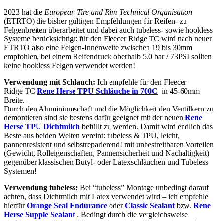
2023 hat die
European Tire and Rim Technical Organisation
(ETRTO) die bisher gültigen Empfehlungen für Reifen- zu
Felgenbreiten überarbeitet und dabei auch tubeless- sowie hookless
Systeme berücksichtigt: für den Fleecer Ridge TC wird nach neuer
ETRTO also eine Felgen-Innenweite zwischen 19 bis 30mm
empfohlen, bei einem Reifendruck oberhalb 5.0 bar / 73PSI sollten
keine hookless Felgen verwendet werden!
Verwendung mit Schlauch:
Ich empfehle für den Fleecer
Ridge TC
Rene Herse TPU
Schläuche in 700C
in 45-60mm
Breite.
Durch den Aluminiumschaft und die Möglichkeit den Ventilkern zu
demontieren sind sie bestens dafür geeignet mit der neuen
Rene
Herse TPU Dichtmilch
befüllt zu werden. Damit wird endlich das
Beste aus beiden Welten vereint: tubeless & TPU, leicht,
pannenresistent und selbstreparierend! mit unbestreitbaren Vorteilen
(Gewicht, Rolleigenschaften, Pannensicherheit und Nachaltigkeit)
gegenüber klassischen Butyl- oder Latexschläuchen und Tubeless
Systemen!
Verwendung tubeless:
Bei “tubeless” Montage unbedingt darauf
achten, dass Dichtmilch mit Latex verwendet wird – ich empfehle
hierfür
Orange Seal Endurance
oder
Classic Sealant
bzw.
Rene
Herse Supple Sealant
. Bedingt durch die vergleichsweise