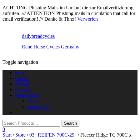
ACHTUNG Phishing Mails im Umlauf die zur Emailverifizierung
aufrufen! /// ATTENTION Phishing mails in circulation that call for
email verification! /// Danke & Thnx!
Verwerfen
dailybreadcycles
René Herse Cycles Germany
Toggle navigation
Store
Partner
Journal
Kontakt
Mein Konto
Kasse
Warenkorb
0
Start
/
Store
/
03 | REIFEN 700C-29"
/ Fleecer Ridge TC 700C x