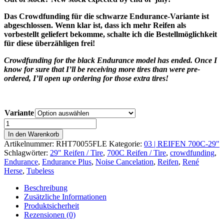
Das Crowdfunding für die schwarze Endurance-Variante ist
abgeschlossen. Wenn klar ist, dass ich mehr Reifen als
vorbestellt geliefert bekomme, schalte ich die Bestellmöglichkeit
für diese überzähligen frei!
Crowdfunding for the black Endurance model has ended. Once I
know for sure that I’ll be receiving more tires than were pre-
ordered, I’ll open up ordering for those extra tires!
Variante
Fleecer
Ridge
In den Warenkorb
TC
Artikelnummer:
RHT70055FLE
Kategorie:
03 | REIFEN 700C-29"
700C
Schlagwörter:
29" Reifen / Tire
,
700C Reifen / Tire
,
crowdfunding
,
x
Endurance
,
Endurance Plus
,
Noise Cancelation
,
Reifen
,
René
55
Herse
,
Tubeless
(29"
x
Beschreibung
2.2")
Zusätzliche Informationen
Menge
Produktsicherheit
Rezensionen (0)