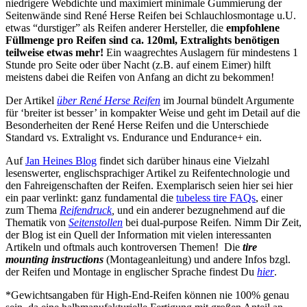
niedrigere Webdichte und maximiert minimale Gummierung der
Seitenwände sind René Herse Reifen bei Schlauchlosmontage u.U.
etwas “durstiger” als Reifen anderer Hersteller, die
empfohlene
Füllmenge pro Reifen sind ca. 120ml, Extralights benötigen
teilweise etwas mehr!
Ein waagrechtes Auslagern für mindestens 1
Stunde pro Seite oder über Nacht (z.B. auf einem Eimer) hilft
meistens dabei die Reifen von Anfang an dicht zu bekommen!
Der Artikel
über René Herse Reifen
im Journal bündelt Argumente
für ‘breiter ist besser’ in kompakter Weise und geht im Detail auf die
Besonderheiten der René Herse Reifen und die Unterschiede
Standard vs. Extralight vs. Endurance und Endurance+ ein.
Auf
Jan Heines Blog
findet sich darüber hinaus eine Vielzahl
lesenswerter, englischsprachiger Artikel zu Reifentechnologie und
den Fahreigenschaften der Reifen. Exemplarisch seien hier sei hier
ein paar verlinkt: ganz fundamental die
tubeless tire FAQs
, einer
zum Thema
Reifendruck
,
und ein anderer bezugnehmend auf die
Thematik von
Seitenstollen
bei dual-purpose Reifen
.
Nimm Dir Zeit,
der Blog ist ein Quell der Information mit vielen interessanten
Artikeln und oftmals auch kontroversen Themen! Die
tire
mounting instructions
(Montageanleitung) und andere Infos bzgl.
der Reifen und Montage in englischer Sprache findest Du
hier
.
*Gewichtsangaben für High-End-Reifen können nie 100% genau