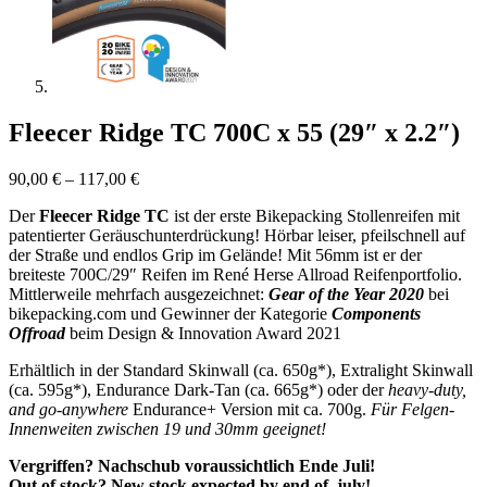
Fleecer Ridge TC 700C x 55 (29″ x 2.2″)
90,00
€
–
117,00
€
Der
Fleecer Ridge TC
ist der erste Bikepacking Stollenreifen mit
patentierter Geräuschunterdrückung! Hörbar leiser, pfeilschnell auf
der Straße und endlos Grip im Gelände! Mit 56mm ist er der
breiteste 700C/29″ Reifen im René Herse Allroad Reifenportfolio.
Mittlerweile mehrfach ausgezeichnet:
Gear of the Year 2020
bei
bikepacking.com und Gewinner der Kategorie
Components
Offroad
beim Design & Innovation Award 2021
Erhältlich in der Standard Skinwall (ca. 650g*), Extralight Skinwall
(ca. 595g*), Endurance Dark-Tan (ca. 665g*) oder der
heavy-duty,
and go-anywhere
Endurance+ Version mit ca. 700g.
Für Felgen-
Innenweiten zwischen 19 und 30mm geeignet!
Vergriffen? Nachschub voraussichtlich Ende Juli!
Out of stock? New stock expected by end of july!