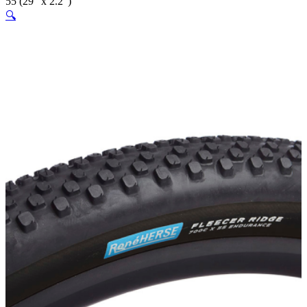
55 (29″ x 2.2″)
🔍