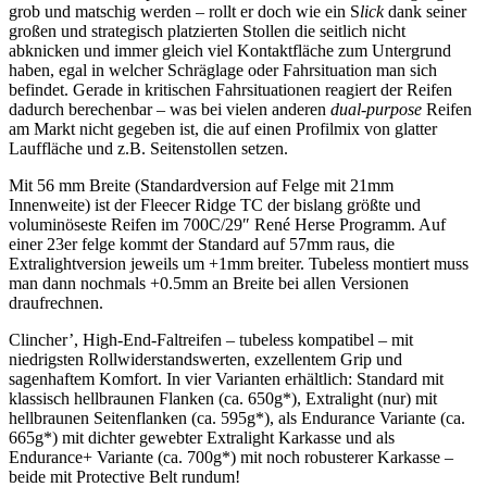
grob und matschig werden – rollt er doch wie ein S
lick
dank seiner
großen und strategisch platzierten Stollen die seitlich nicht
abknicken und immer gleich viel Kontaktfläche zum Untergrund
haben, egal in welcher Schräglage oder Fahrsituation man sich
befindet. Gerade in kritischen Fahrsituationen reagiert der Reifen
dadurch berechenbar – was bei vielen anderen
dual-purpose
Reifen
am Markt nicht gegeben ist, die auf einen Profilmix von glatter
Lauffläche und z.B. Seitenstollen setzen.
Mit 56 mm Breite (Standardversion auf Felge mit 21mm
Innenweite) ist der Fleecer Ridge TC der bislang größte und
voluminöseste Reifen im 700C/29″ René Herse Programm. Auf
einer 23er felge kommt der Standard auf 57mm raus, die
Extralightversion jeweils um +1mm breiter. Tubeless montiert muss
man dann nochmals +0.5mm an Breite bei allen Versionen
draufrechnen.
Clincher’, High-End-Faltreifen – tubeless kompatibel – mit
niedrigsten Rollwiderstandswerten, exzellentem Grip und
sagenhaftem Komfort. In vier Varianten erhältlich: Standard mit
klassisch hellbraunen Flanken (ca. 650g*), Extralight (nur) mit
hellbraunen Seitenflanken (ca. 595g*), als Endurance Variante (ca.
665g*) mit dichter gewebter Extralight Karkasse und als
Endurance+ Variante (ca. 700g*) mit noch robusterer Karkasse –
beide mit Protective Belt rundum!