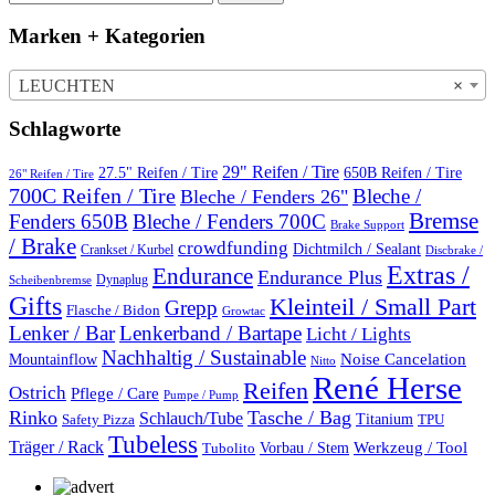
nach:
Marken + Kategorien
LEUCHTEN
×
Schlagworte
29" Reifen / Tire
27.5" Reifen / Tire
650B Reifen / Tire
26" Reifen / Tire
700C Reifen / Tire
Bleche /
Bleche / Fenders 26"
Bremse
Fenders 650B
Bleche / Fenders 700C
Brake Support
/ Brake
crowdfunding
Dichtmilch / Sealant
Crankset / Kurbel
Discbrake /
Extras /
Endurance
Endurance Plus
Dynaplug
Scheibenbremse
Gifts
Kleinteil / Small Part
Grepp
Flasche / Bidon
Growtac
Lenker / Bar
Lenkerband / Bartape
Licht / Lights
Nachhaltig / Sustainable
Mountainflow
Noise Cancelation
Nitto
René Herse
Reifen
Ostrich
Pflege / Care
Pumpe / Pump
Rinko
Tasche / Bag
Schlauch/Tube
Titanium
Safety Pizza
TPU
Tubeless
Träger / Rack
Vorbau / Stem
Werkzeug / Tool
Tubolito