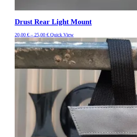
Drust Rear Light Mount
20,00
€
–
25,00
€
Quick View