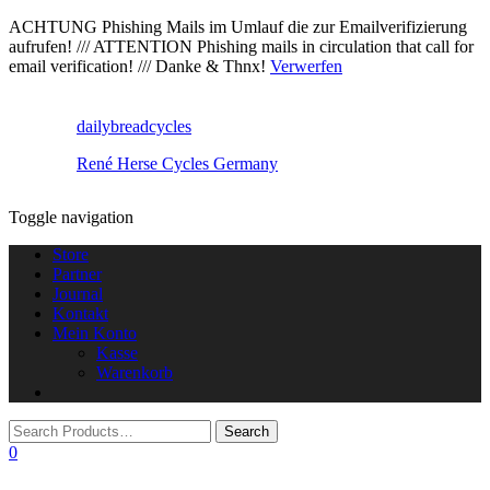
ACHTUNG Phishing Mails im Umlauf die zur Emailverifizierung
aufrufen! /// ATTENTION Phishing mails in circulation that call for
email verification! /// Danke & Thnx!
Verwerfen
dailybreadcycles
René Herse Cycles Germany
Toggle navigation
Store
Partner
Journal
Kontakt
Mein Konto
Kasse
Warenkorb
0