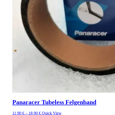
Panaracer Tubeless Felgenband
11,90
€
–
18,90
€
Quick View