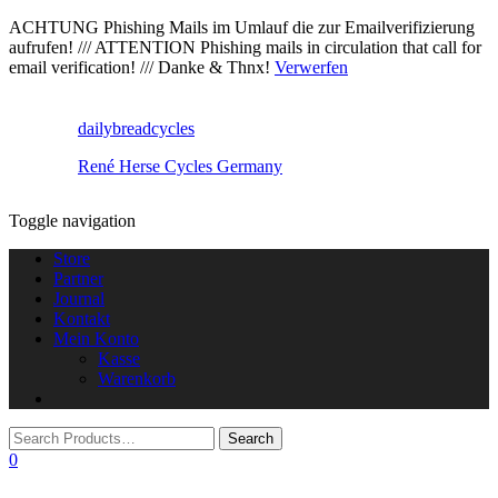
ACHTUNG Phishing Mails im Umlauf die zur Emailverifizierung
aufrufen! /// ATTENTION Phishing mails in circulation that call for
email verification! /// Danke & Thnx!
Verwerfen
dailybreadcycles
René Herse Cycles Germany
Toggle navigation
Store
Partner
Journal
Kontakt
Mein Konto
Kasse
Warenkorb
0