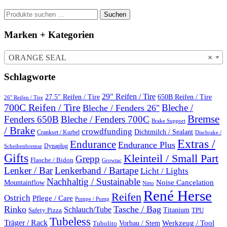
Suchen
Suchen
nach:
Marken + Kategorien
ORANGE SEAL
×
Schlagworte
29" Reifen / Tire
27.5" Reifen / Tire
650B Reifen / Tire
26" Reifen / Tire
700C Reifen / Tire
Bleche /
Bleche / Fenders 26"
Bremse
Fenders 650B
Bleche / Fenders 700C
Brake Support
/ Brake
crowdfunding
Dichtmilch / Sealant
Crankset / Kurbel
Discbrake /
Extras /
Endurance
Endurance Plus
Dynaplug
Scheibenbremse
Gifts
Kleinteil / Small Part
Grepp
Flasche / Bidon
Growtac
Lenker / Bar
Lenkerband / Bartape
Licht / Lights
Nachhaltig / Sustainable
Mountainflow
Noise Cancelation
Nitto
René Herse
Reifen
Ostrich
Pflege / Care
Pumpe / Pump
Rinko
Tasche / Bag
Schlauch/Tube
Titanium
Safety Pizza
TPU
Tubeless
Träger / Rack
Vorbau / Stem
Werkzeug / Tool
Tubolito