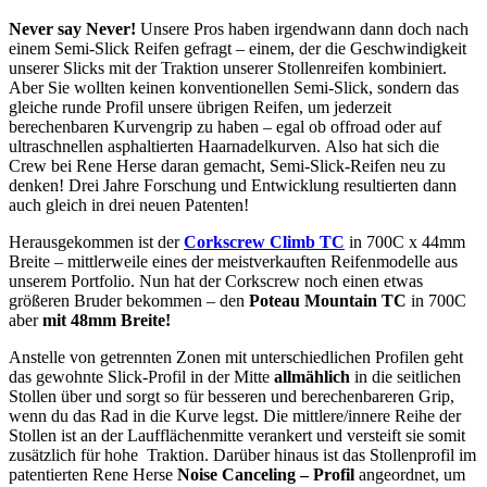
Never say Never!
Unsere Pros haben irgendwann dann doch nach
einem Semi-Slick Reifen gefragt – einem, der die Geschwindigkeit
unserer Slicks mit der Traktion unserer Stollenreifen kombiniert.
Aber Sie wollten keinen konventionellen Semi-Slick, sondern das
gleiche runde Profil unsere übrigen Reifen, um jederzeit
berechenbaren Kurvengrip zu haben – egal ob offroad oder auf
ultraschnellen asphaltierten Haarnadelkurven. Also hat sich die
Crew bei Rene Herse daran gemacht, Semi-Slick-Reifen neu zu
denken! Drei Jahre Forschung und Entwicklung resultierten dann
auch gleich in drei neuen Patenten!
Herausgekommen ist der
Corkscrew Climb TC
in 700C x 44mm
Breite – mittlerweile eines der meistverkauften Reifenmodelle aus
unserem Portfolio. Nun hat der Corkscrew noch einen etwas
größeren Bruder bekommen – den
Poteau Mountain TC
in 700C
aber
mit 48mm Breite!
Anstelle von getrennten Zonen mit unterschiedlichen Profilen geht
das gewohnte Slick-Profil in der Mitte
allmählich
in die seitlichen
Stollen über und sorgt so für besseren und berechenbareren Grip,
wenn du das Rad in die Kurve legst. Die mittlere/innere Reihe der
Stollen ist an der Laufflächenmitte verankert und versteift sie somit
zusätzlich für hohe Traktion. Darüber hinaus ist das Stollenprofil im
patentierten Rene Herse
Noise Canceling – Profil
angeordnet, um