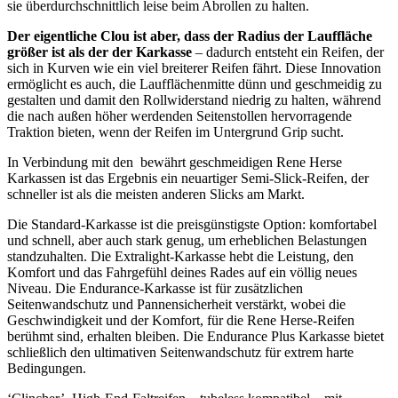
sie überdurchschnittlich leise beim Abrollen zu halten.
Der eigentliche Clou ist aber, dass der Radius der Lauffläche
größer ist als der der Karkasse
– dadurch entsteht ein Reifen, der
sich in Kurven wie ein viel breiterer Reifen fährt. Diese Innovation
ermöglicht es auch, die Laufflächenmitte dünn und geschmeidig zu
gestalten und damit den Rollwiderstand niedrig zu halten, während
die nach außen höher werdenden Seitenstollen hervorragende
Traktion bieten, wenn der Reifen im Untergrund Grip sucht.
In Verbindung mit den bewährt geschmeidigen Rene Herse
Karkassen ist das Ergebnis ein neuartiger Semi-Slick-Reifen, der
schneller ist als die meisten anderen Slicks am Markt.
Die Standard-Karkasse ist die preisgünstigste Option: komfortabel
und schnell, aber auch stark genug, um erheblichen Belastungen
standzuhalten. Die Extralight-Karkasse hebt die Leistung, den
Komfort und das Fahrgefühl deines Rades auf ein völlig neues
Niveau. Die Endurance-Karkasse ist für zusätzlichen
Seitenwandschutz und Pannensicherheit verstärkt, wobei die
Geschwindigkeit und der Komfort, für die Rene Herse-Reifen
berühmt sind, erhalten bleiben. Die Endurance Plus Karkasse bietet
schließlich den ultimativen Seitenwandschutz für extrem harte
Bedingungen.