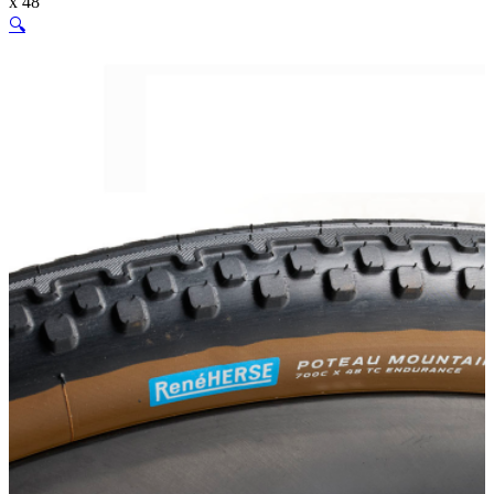
x 48
🔍