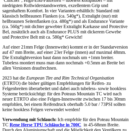
‘Clincher’, High-End-Faltreifen – tubeless kompatibel – mit
niedrigsten Rollwiderstandswerten, exzellentem Grip und
sagenhaftem Komfort. In vier Varianten erhältlich: Standard mit
klassisch hellbraunen Flanken (ca. 540g*), Extralight (nur) mit
hellbraunen Seitenflanken (ca. 480g*) und als Endurance Variante
(ca. 560g*) mit dichter gewebter Extralight Karkasse und Protective
Bel, zusätzlich auch als Endurance PLUS mit dickerem Gewebe
und Protective Belt mit ca. 580g* Gewicht!
Auf einer 21mm Felge (Innenweite) kommt er in der Standarversion
auf 47 mm Breite, auf einer 23er Felge (innen) auf maximal 48mm.
Die Extralightversion baut dann nochmals um +1mm breiter.
Tubeless montiert muss man dann nochmals +0.5mm an Breite bei
allen Versionen draufrechnen.
2023 hat die
European Tire and Rim Technical Organisation
(ETRTO) die bisher gültigen Empfehlungen für Reifen- zu
Felgenbreiten überarbeitet und dabei auch tubeless- sowie hookless
Systeme berücksichtigt: für den Poteaus Mountain TC wird nach
neuer ETRTO also eine Felgen-Innenweite zwischen 17 bis 30mm
empfohlen, bei einem Reifendruck oberhalb 5.0 bar / 73PSI sollten
keine hookless Felgen verwendet werden!
Verwendung mit Schlauch:
Ich empfehle für den Poteau Mountain
TC
Rene Herse TPU
Schläuche in 700C
in 45-68mm Breite.
Durch den Aluminiumschaft und die Möglichkeit den Ventilkern zu