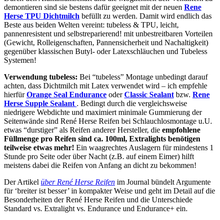
demontieren sind sie bestens dafür geeignet mit der neuen
Rene
Herse TPU Dichtmilch
befüllt zu werden. Damit wird endlich das
Beste aus beiden Welten vereint: tubeless & TPU, leicht,
pannenresistent und selbstreparierend! mit unbestreitbaren Vorteilen
(Gewicht, Rolleigenschaften, Pannensicherheit und Nachaltigkeit)
gegenüber klassischen Butyl- oder Latexschläuchen und Tubeless
Systemen!
Verwendung tubeless:
Bei “tubeless” Montage unbedingt darauf
achten, dass Dichtmilch mit Latex verwendet wird – ich empfehle
hierfür
Orange Seal Endurance
oder
Classic Sealant
bzw.
Rene
Herse Supple Sealant
. Bedingt durch die vergleichsweise
niedrigere Webdichte und maximiert minimale Gummierung der
Seitenwände sind René Herse Reifen bei Schlauchlosmontage u.U.
etwas “durstiger” als Reifen anderer Hersteller, die
empfohlene
Füllmenge pro Reifen sind ca. 100ml, Extralights benötigen
teilweise etwas mehr!
Ein waagrechtes Auslagern für mindestens 1
Stunde pro Seite oder über Nacht (z.B. auf einem Eimer) hilft
meistens dabei die Reifen von Anfang an dicht zu bekommen!
Der Artikel
über René Herse Reifen
im Journal bündelt Argumente
für ‘breiter ist besser’ in kompakter Weise und geht im Detail auf die
Besonderheiten der René Herse Reifen und die Unterschiede
Standard vs. Extralight vs. Endurance und Endurance+ ein.