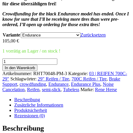
für diese überzähligen frei!
Crowdfunding for the black Endurance model has ended. Once I
know for sure that I’ll be receiving more tires than were pre-
ordered, I’ll open up ordering for those extra tires!
Variante
Zurücksetzen
105,00
€
1 vorrätig an Lager / on stock !
Poteau
Mountain
In den Warenkorb
TC
Artikelnummer:
RHT70048-PM-3
Kategorie:
03 | REIFEN 700C-
700C
29"
Schlagwörter:
29" Reifen / Tire
,
700C Reifen / Tire
,
Brake
x
Support
,
crowdfunding
,
Endurance
,
Endurance Plus
,
Noise
48
Cancelation
,
Reifen
,
semi-slick
,
Tubeless
Marke:
Rene Herse
Menge
Beschreibung
Zusätzliche Informationen
Produktsicherheit
Rezensionen (0)
Beschreibung