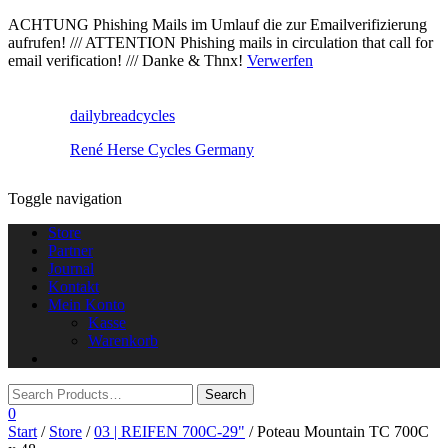
ACHTUNG Phishing Mails im Umlauf die zur Emailverifizierung
aufrufen! /// ATTENTION Phishing mails in circulation that call for
email verification! /// Danke & Thnx!
Verwerfen
dailybreadcycles
René Herse Cycles Germany
Toggle navigation
Store
Partner
Journal
Kontakt
Mein Konto
Kasse
Warenkorb
0
Start
/
Store
/
03 | REIFEN 700C-29"
/ Poteau Mountain TC 700C