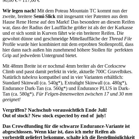
90,00
€
–
117,00
€
Wir legen nach!
Mit dem Poteau Mountain TC kommt nun der
zweite, breitere
Semi-Slick
mit insgesamt vier Patenten aus dem
Hause Rene Herse auf den Markt! Das besondere an diesem Reifen
war, dass der Radius der Lauffläche größer ist als der der Karkasse
und er sich somit in Kurven fährt wie ein breiterer Reifen. Die
gewohnt dünne und geschmeidge Mittellauffläche der
Thread File
Profile wurde hier kombiniert mit dem erprobten Stollenprofil, dass
hier dann nach außen hin zunehmend höhere Stollen für perfekten
Grip auf jedwedem Untergrund bietet.
Mit 48mm Breite ist er nochmal 4mm breiter als der Corkscrew
Climb und passt damit perfekt in viele, aktuelle 700C Gravelbikes.
Natürlich
tubeless
kompatibel und in vier Varianten erhältlich:
Standard Skinwall (ca. 540g*), Extralight Skinwall (ca. 480g*),
Endurance Dark-Tan (ca. 560g*) und Endurance PLUS in Dark-
Tan (ca. 580g*).
Für Felgen-Innenweiten zwischen 17 und 30 mm
geeignet!
Vergriffen? Nachschub voraussichtlich Ende Juli!
Out of stock? New stock expected by end of july!
Das Crowdfunding für die schwarze Endurance-Variante ist
abgeschlossen. Wenn klar ist, dass ich mehr Reifen als
vorbestellt geliefert bekomme, schalte ich die Bestellmöglichkeit