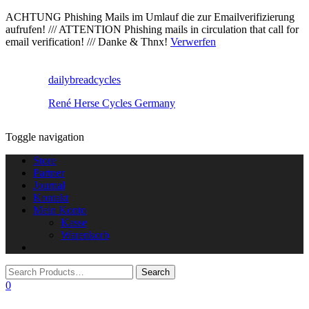
ACHTUNG Phishing Mails im Umlauf die zur Emailverifizierung
aufrufen! /// ATTENTION Phishing mails in circulation that call for
email verification! /// Danke & Thnx!
Verwerfen
dailybreadcycles
René Herse Cycles Germany
Toggle navigation
Store
Partner
Journal
Kontakt
Mein Konto
Kasse
Warenkorb
0