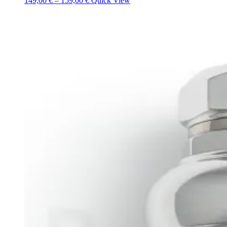
149,00
€
–
159,00
€
Quick View